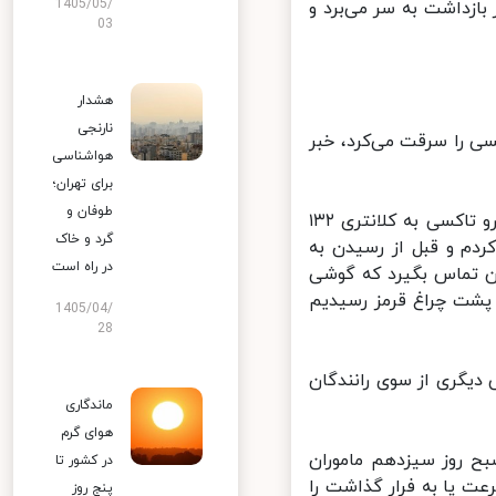
1405/05/
ازداشت به سر می‌برد و
03
هشدار
نارنجی
تاکسی را سرقت می‌کرد، خبر
هواشناسی
برای تهران؛
طوفان و
سرهنگ «جهانشاه تیموری» در این باره گفت: دوازدهم آبان ماه راننده خودرو تاکسی به کلانتری ۱۳۲
گرد و خاک
ردم و قبل از رسیدن به
در راه است
تماس بگیرد که گوشی
پشت چراغ قرمز رسیدیم
1405/04/
28
بهی دیگری از سوی رانندگان
ماندگاری
هوای گرم
سی گفت: تحقیقات پلیسی ادامه داشت تا اینکه ساعت ۸ صبح روز سیزدهم ماموران
در کشور تا
 پا به فرار گذاشت را
پنج روز