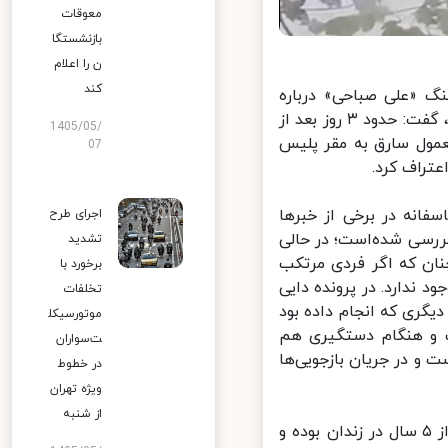
معوقات
بازنشستگا
ن را اعلام
کند
 ۲۴ ساعت گذشته، سرهنگ «علی صباحی» درباره
حواشی به وجود آمده در خصوص رسیدگی پلیس به پرونده سرقت علی دایی، گفت: حدود ۳ روز بعد از
1405/05/
مول سارق به مقر پلیس
07
راف کرد.
نه در برخی از خبرها
اجرای طرح
رسی شده‌است؛ در حالی
تشدید
ان که اگر فردی مرتکب
برخورد با
دارد. در پرونده دایی
تخلفات
ری که انجام داده بود
موتورسیکل
 و هنگام دستگیری هم
ت‌سواران
و در جریان بازجویی‌ها
در خطوط
ویژه تهران
از شنبه
صباحی با اشاره به اینکه، بررسی سوابق متهم نشان داد که متهم بیش از ۵ سال در زندان بوده و