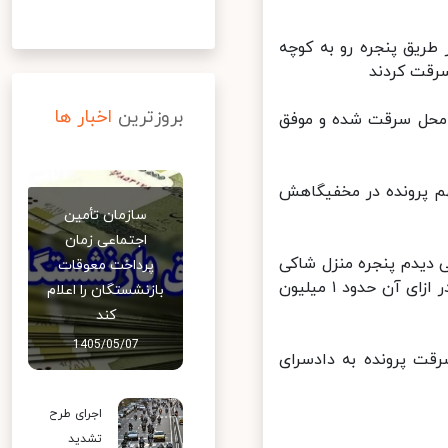
ریق پنجره رو به کوچه
بروزترین
اخبار ها
محل سرقت شده و موفق
م پرونده در مخفیگاهش
سازمان تأمین
اجتماعی زمان
یدم پنجره منزل شاکی
پرداخت معوقات
باز است وارد محل شدم و اموال را سرقت کردم و به چندین نفر فروختم و در ازای آن حدود ۱ میلیون
بازنشستگان را اعلام
کند
1405/05/07
ت پرونده به دادسرای
اجرای طرح
تشدید