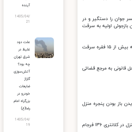
آینده
1405/04/
 جوان را دستگیر و در
21
ازجوئی اولیه به سرقت
علت دود
این مقام پلیسی ابراز داشت: متهم ۲۹ ساله پس از دستگیری در کلانتری به بیش از ۱۵ فقره سرقت
غلیظ در
شرق تهران
چه بود؟
قانونی به مرجع قضائی
آتش‌سوزی
گاراژ
ضایعات
خودرو در
بزرگراه امام
 باز بودن پنجره منزل
رضا(ع)
1405/04/
سرهنگ «سعید مجیدی» گفت: دهم مرداد ماه پرونده‌ای با موضوع سرقت منزل در کلانتری ۱۳۶ فرجام
19