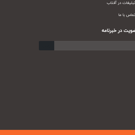
یغات در آفتاب
س با ما
ت در خبرنامه
ارسال