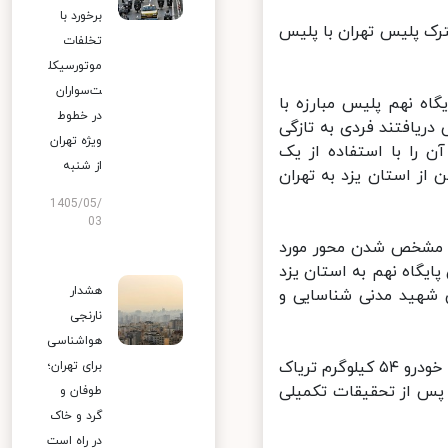
برخورد با
ک در عملیات مشترک پلیس تهران با پلیس
تخلفات
موتورسیکل
ت‌سواران
ه نهم پلیس مبارزه با
در خطوط
ریافتند فردی به تازگی
ویژه تهران
 را با استفاده از یک
از شنبه
 گذشتن از استان یزد به تهران
1405/05/
03
و مشخص شدن محور مورد
یگاه نهم به استان یزد
هشدار
شهید مدنی شناسایی و
نارنجی
هواشناسی
وی با اشاره به اینکه در این رابطه راننده خودرو دستگیر و در بازرسی از داخل خودرو ۵۴ کیلوگرم تریاک
برای تهران؛
پس از تحقیقات تکمیلی
طوفان و
گرد و خاک
در راه است