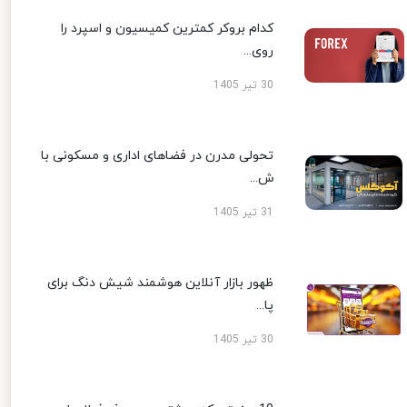
کدام بروکر کمترین کمیسیون و اسپرد را
روی...
30 تیر 1405
تحولی مدرن در فضاهای اداری و مسکونی با
ش...
31 تیر 1405
ظهور بازار آنلاین هوشمند شیش دنگ برای
پا...
30 تیر 1405