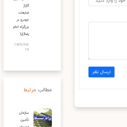
گاراژ
ضایعات
خودرو در
بزرگراه امام
رضا(ع)
1405/04/
19
ارسال نظر
مطالب
مرتبط
سازمان
تأمین