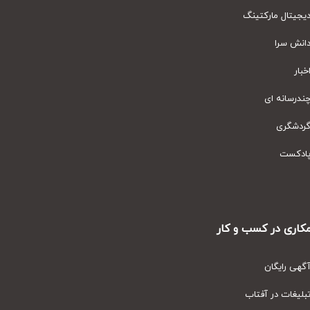
یتال مارکتینگ
نش سرا
ار
رسانه ای
دشگری
دکست
ری در کسب و کار
ی رایگان
یغات در آفتاب