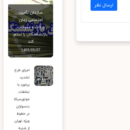
ارسال نظر
سازمان تأمین
اجتماعی زمان
پرداخت معوقات
بازنشستگان را اعلام
کند
1405/05/07
اجرای طرح
تشدید
برخورد با
تخلفات
موتورسیکل
ت‌سواران
در خطوط
ویژه تهران
از شنبه