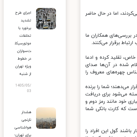
ردند، اما در حال حاضر
اجرای طرح
تشدید
برخورد با
 بررسی‌های همکاران ما
تخلفات
اط برقرار می‌کنند.
موتورسیکل
ت‌سواران
اص، تقلید کرده و ادعا
در خطوط
ام شده در آن‌ها صدای
ویژه تهران
س چهره‌های معروف را
از شنبه
1405/05/
می‌دهند؛ شما را برنده
03
سته می‌شود برای دریافت
 خود مانند رمز دوم و
صورت است که کارت بانکی شما
هشدار
نارنجی
هواشناسی
اشند گول این افراد را
برای تهران؛