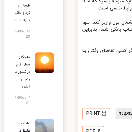
د متوجه باشید که اصلا
طوفان و
وابط خاصی است.
گرد و خاک
در راه است
 پول واریز کند، تنها
بانکی شما؛ بنابراین
1405/04/
28
ر کسی تقاضای رفتن به
ماندگاری
هوای گرم
در کشور تا
پنج روز
آینده
1405/04/
21
http
PRINT
علت دود
غلیظ در
PDF