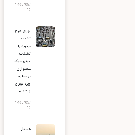
1405/05/
07
اجرای طرح
تشدید
برخورد با
تخلفات
موتورسیکل
ت‌سواران
در خطوط
ویژه تهران
از شنبه
1405/05/
03
هشدار