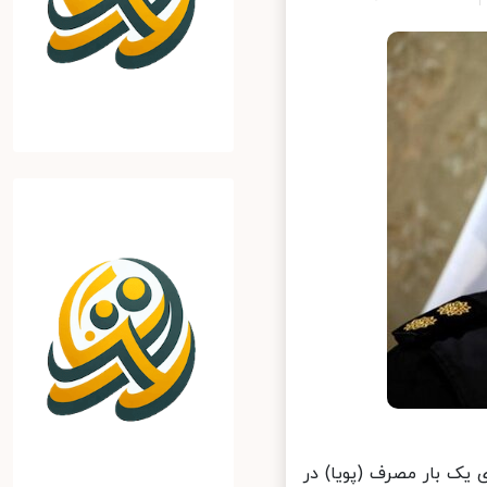
ک بار مصرف (پویا) در