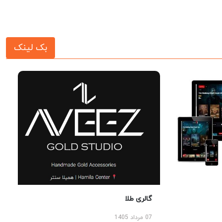
بک لینک
گالری طلا
07 مرداد 1405