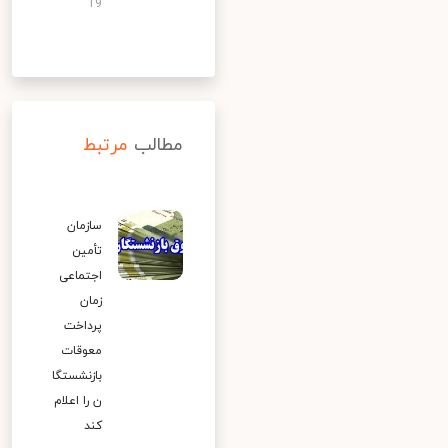
19
مطالب
مرتبط
سازمان
تأمین
اجتماعی
زمان
پرداخت
معوقات
بازنشستگا
ن را اعلام
کند