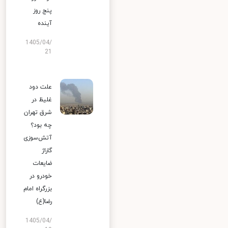
پنج روز
آینده
1405/04/
21
علت دود
غلیظ در
شرق تهران
چه بود؟
آتش‌سوزی
گاراژ
ضایعات
خودرو در
بزرگراه امام
رضا(ع)
1405/04/