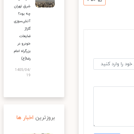
شرق تهران
چه بود؟
آتش‌سوزی
گاراژ
ضایعات
خودرو در
بزرگراه امام
رضا(ع)
1405/04/
19
بروزترین
اخبار ها