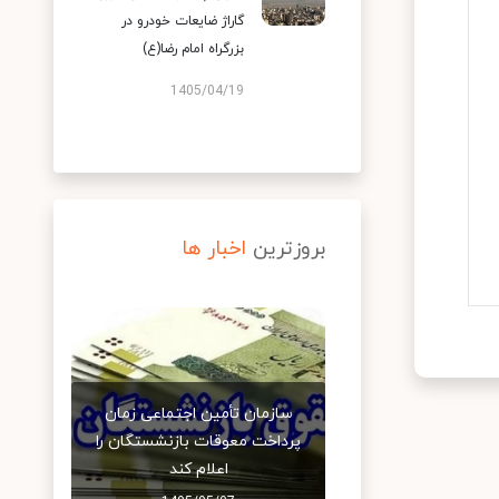
گاراژ ضایعات خودرو در
بزرگراه امام رضا(ع)
1405/04/19
بروزترین
اخبار ها
سازمان تأمین اجتماعی زمان
پرداخت معوقات بازنشستگان را
اعلام کند