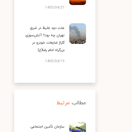
1405/04/21
علت دود غلیظ در شرق
تهران چه بود؟ آتش‌سوزی
گاراژ ضایعات خودرو در
بزرگراه امام رضا(ع)
1405/04/19
مطالب
مرتبط
سازمان تأمین اجتماعی