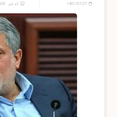
1401/07/27
کد خبر : 830