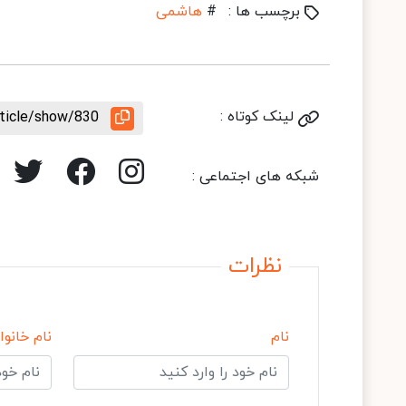
برچسب ها :
#
هاشمی
لینک کوتاه :
rticle/show/830
شبکه های اجتماعی :
نظرات
نام
نام خانوا