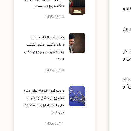
تنگه هرمز» چیست؟
بله
1405/05/13
لاغ
دفتر رهبر انقلاب: ادعا
درباره واکنش رهبر انقلاب
 در
به نامه رئیس جمهور کذب
ی و
است
1405/05/13
جاد
" و
وزارت امور خارجه: برای دفاع
مشروع از حقوق و امنیت
ملی از همه ابزارها استفاده
می‌کنیم
1405/05/11