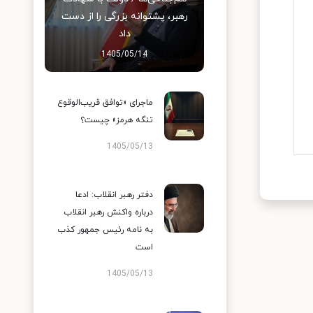
رهبر، پشتوانه بزرگی را از دست
داد
1405/05/14
ماجرای «توافق قریب‌الوقوع
تنگه هرمز» چیست؟
1405/05/13
دفتر رهبر انقلاب: ادعا
درباره واکنش رهبر انقلاب
به نامه رئیس جمهور کذب
است
1405/05/13