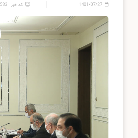
1401/07/27
کد خبر : 3583