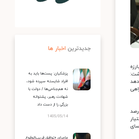
جدیدترین
اخبار ها
رزه
شت:
پزشکیان: پست‌ها باید به
دهد
افراد شایسته سپرده شود،
اهی
نه هم‌جناحی‌ها / دولت با
شهادت رهبر، پشتوانه
بزرگی را از دست داد
رصد
1405/05/14
یار
سای
ماجرای «توافق قریب‌الوقوع