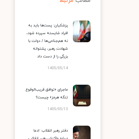
مطالب
مرتبط
پزشکیان: پست‌ها باید به
افراد شایسته سپرده شود،
نه هم‌جناحی‌ها / دولت با
شهادت رهبر، پشتوانه
بزرگی را از دست داد
1405/05/14
ماجرای «توافق قریب‌الوقوع
تنگه هرمز» چیست؟
1405/05/13
دفتر رهبر انقلاب: ادعا
درباره واکنش رهبر انقلاب