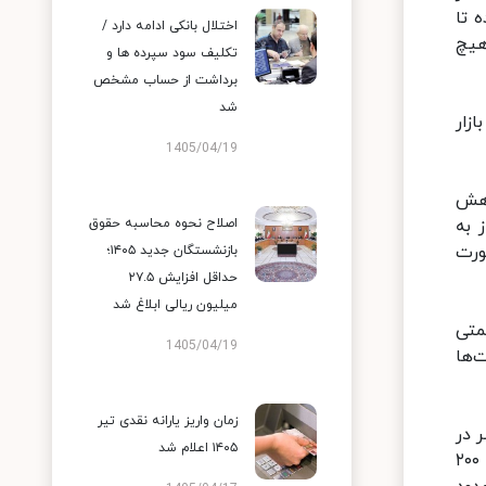
 تا
اختلال بانکی ادامه دارد /
هیچ
تکلیف سود سپرده ها و
برداشت از حساب مشخص
شد
ازار
1405/04/19
اهش
 به
اصلاح نحوه محاسبه حقوق
صورت
بازنشستگان جدید ۱۴۰۵؛
حداقل افزایش ۲۷.۵
میلیون ریالی ابلاغ شد
متی
1405/04/19
‌ها
زمان واریز یارانه نقدی تیر
ر در
۱۴۰۵ اعلام شد
گروه محصولات ایران‌خودرو، سمند LX و پژو در محدوده ۱۷۸ تا ۱۸۱ میلیون تومان، پژو ۲۰۶ تیپ ۲ حدود ۱۹۰ میلیون تا ۲۰۰