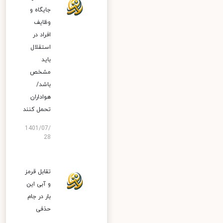
جایگاه و
وظایف
افراد در
استقلال
باید
مشخص
باشد/
هواداران
تحمل کنند
1401/07/
28
تقابل قرمز
و آبی این
بار در جام
حذفی