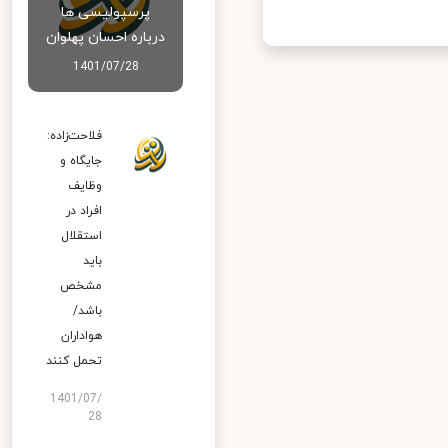
پرسپولیسی ها
درباره احسان پهلوان
1401/07/28
فلاحت‌زاده:
جایگاه و
وظایف
افراد در
استقلال
باید
مشخص
باشد/
هواداران
تحمل کنند
1401/07/
28