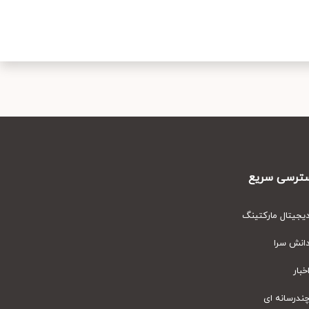
رسی سریع
یتال مارکتینگ
نش سرا
ار
رسانه ای