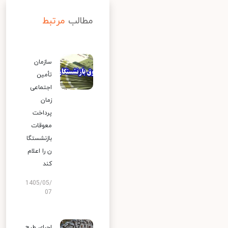
مطالب
مرتبط
سازمان
تأمین
اجتماعی
زمان
پرداخت
معوقات
بازنشستگا
ن را اعلام
کند
1405/05/
07
اجرای طرح