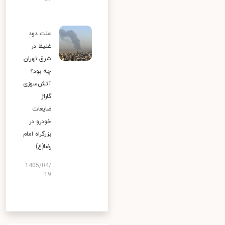
علت دود
غلیظ در
شرق تهران
چه بود؟
آتش‌سوزی
گاراژ
ضایعات
خودرو در
بزرگراه امام
رضا(ع)
1405/04/
19