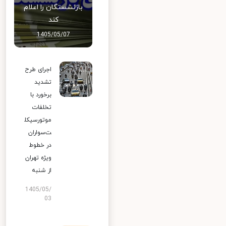
بازنشستگان را اعلام
کند
1405/05/07
اجرای طرح
تشدید
برخورد با
تخلفات
موتورسیکل
ت‌سواران
در خطوط
ویژه تهران
از شنبه
1405/05/
03