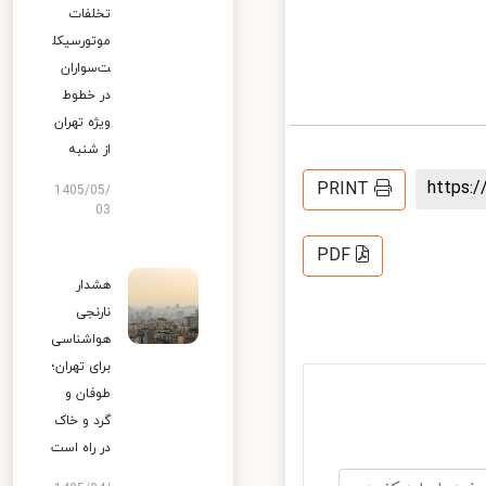
تخلفات
موتورسیکل
ت‌سواران
در خطوط
ویژه تهران
از شنبه
https
PRINT
1405/05/
03
PDF
هشدار
نارنجی
هواشناسی
برای تهران؛
طوفان و
گرد و خاک
در راه است