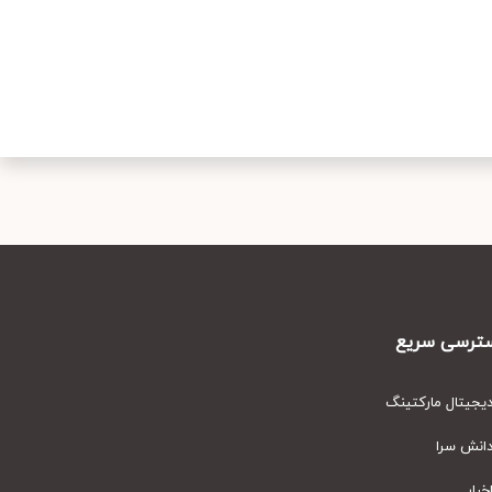
رسی سریع
یتال مارکتینگ
نش سرا
ار