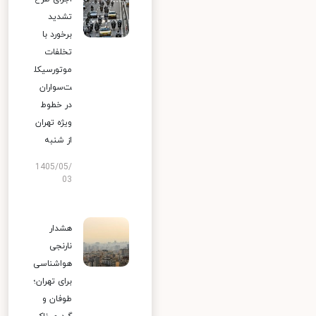
تشدید
برخورد با
تخلفات
موتورسیکل
ت‌سواران
در خطوط
ویژه تهران
از شنبه
1405/05/
03
هشدار
نارنجی
هواشناسی
برای تهران؛
طوفان و