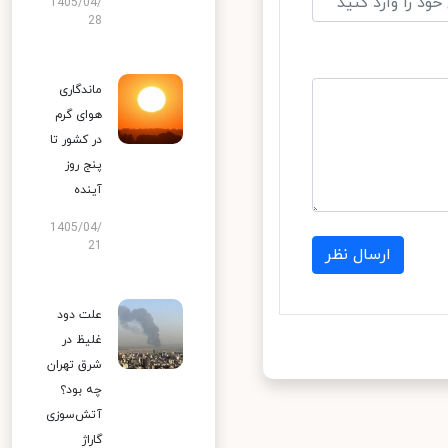
1405/04/
28
ماندگاری
هوای گرم
در کشور تا
پنج روز
آینده
1405/04/
21
ارسال نظر
علت دود
غلیظ در
شرق تهران
چه بود؟
آتش‌سوزی
گاراژ