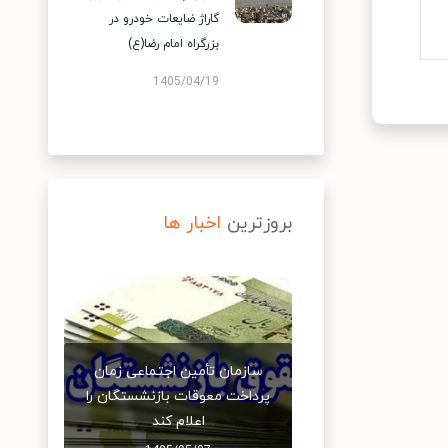
گاراژ ضایعات خودرو در
بزرگراه امام رضا(ع)
1405/04/19
بروزترین
اخبار ها
سازمان تأمین اجتماعی زمان
پرداخت معوقات بازنشستگان را
اعلام کند