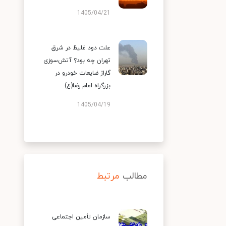
1405/04/21
علت دود غلیظ در شرق
تهران چه بود؟ آتش‌سوزی
گاراژ ضایعات خودرو در
بزرگراه امام رضا(ع)
1405/04/19
مطالب
مرتبط
سازمان تأمین اجتماعی