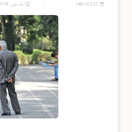
1401/07/27
کد خبر : 13179