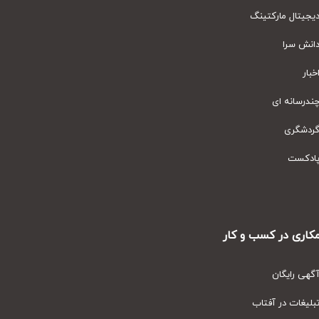
یتال مارکتینگ
نش سرا
ار
رسانه ای
دشگری
دکست
ری در کسب و کار
ی رایگان
یغات در آفتاب