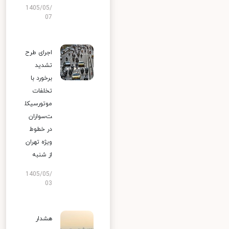
1405/05/
07
اجرای طرح
تشدید
برخورد با
تخلفات
موتورسیکل
ت‌سواران
در خطوط
ویژه تهران
از شنبه
1405/05/
03
هشدار