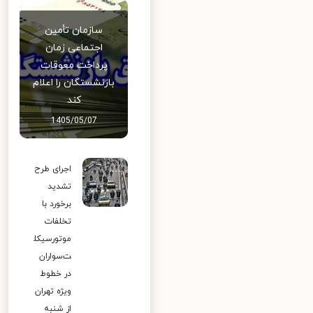
سازمان تأمین
اجتماعی زمان
پرداخت معوقات
بازنشستگان را اعلام
کند
1405/05/07
اجرای طرح
تشدید
برخورد با
تخلفات
موتورسیکل
ت‌سواران
در خطوط
ویژه تهران
از شنبه