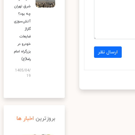
شرق تهران
چه بود؟
آتش‌سوزی
گاراژ
ضایعات
خودرو در
ارسال نظر
بزرگراه امام
رضا(ع)
1405/04/
19
بروزترین
اخبار ها