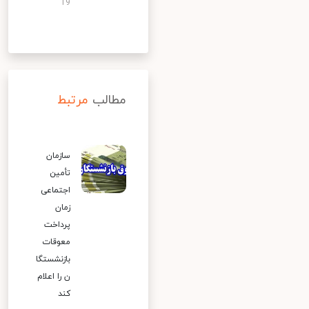
19
مطالب
مرتبط
سازمان
تأمین
اجتماعی
زمان
پرداخت
معوقات
بازنشستگا
ن را اعلام
کند