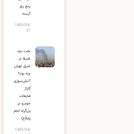
پنج روز
آینده
1405/04/
21
علت دود
غلیظ در
شرق تهران
چه بود؟
آتش‌سوزی
گاراژ
ضایعات
خودرو در
بزرگراه امام
رضا(ع)
1405/04/