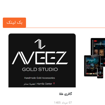
بک لینک
گالری طلا
07 مرداد 1405