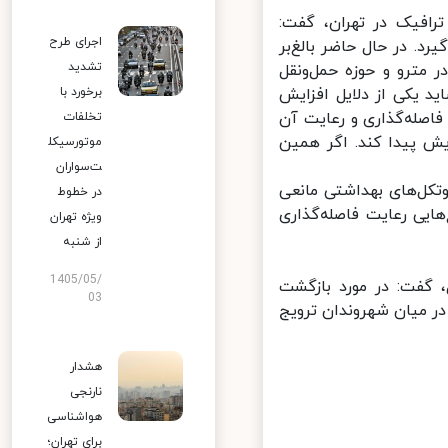
افیک در تهران، گفت:
اجرای طرح
. در حال حاضر بالغ‌بر
تشدید
مترو و حوزه حمل‌ونقل
یکی از دلایل افزایش
برخورد با
فاصله‌گذاری و رعایت آن
تخلفات
۳۰ درصد است به بالای ۵۰ درصد افزایش پیدا کند. اگر همین
موتورسیکل
ت‌سواران
تکل‌های بهداشتی مانعی
در خطوط
ایی رعایت فاصله‌گذاری
ویژه تهران
از شنبه
1405/05/
فت: در مورد بازگشت
03
ر میان شهروندان ترویج
هشدار
نارنجی
هواشناسی
برای تهران؛