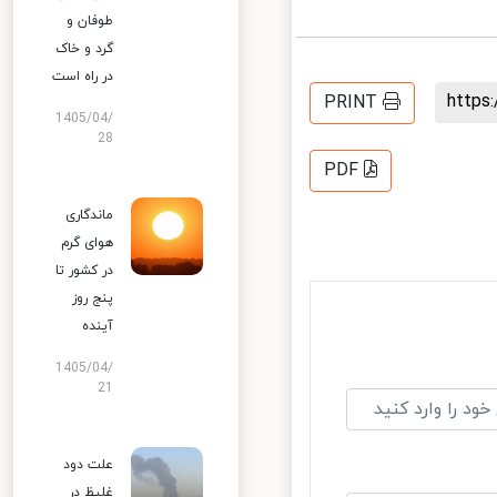
طوفان و
گرد و خاک
در راه است
http
PRINT
1405/04/
28
PDF
ماندگاری
هوای گرم
در کشور تا
پنج روز
آینده
1405/04/
21
علت دود
غلیظ در