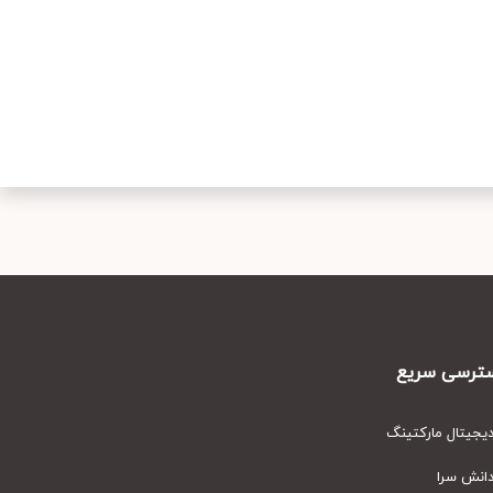
رسی سریع
یتال مارکتینگ
نش سرا