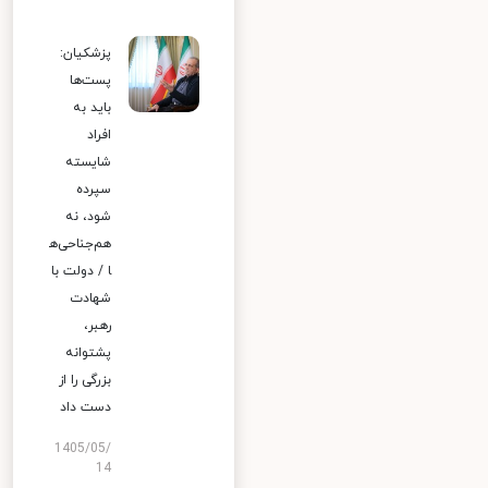
پزشکیان:
پست‌ها
باید به
افراد
شایسته
سپرده
شود، نه
هم‌جناحی‌ه
ا / دولت با
شهادت
رهبر،
پشتوانه
بزرگی را از
دست داد
1405/05/
14