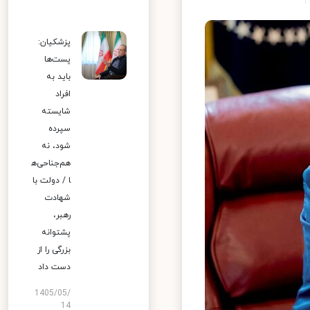
پزشکیان:
پست‌ها
باید به
افراد
شایسته
سپرده
شود، نه
هم‌جناحی‌ه
ا / دولت با
شهادت
رهبر،
پشتوانه
بزرگی را از
دست داد
1405/05/
14