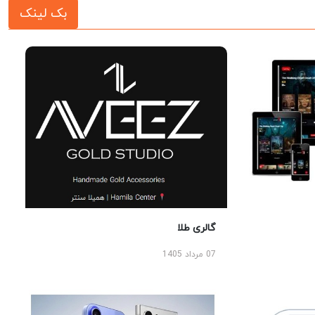
بک لینک
گالری طلا
07 مرداد 1405