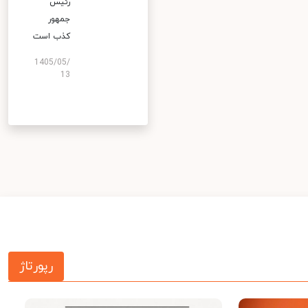
رئیس
جمهور
کذب است
1405/05/
13
رپورتاژ