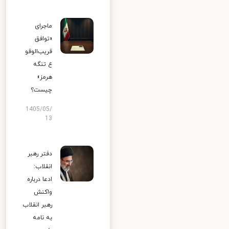
ماجرای
«توافق
قریب‌الوقو
ع تنگه
هرمز»
چیست؟
1405/05/
13
دفتر رهبر
انقلاب:
ادعا درباره
واکنش
رهبر انقلاب
به نامه