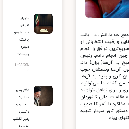
ماجرای
«توافق
قریب‌الوقو
ع هوادارانش در ایالت
ع تنگه
 و رقیب انتخاباتی او
هرمز»
داد: من سریع‌ترین توافق را انجام
چیست؟
چین انجام دادم. رئیس
لار را به خاطر هیچ به آن‌ها(ایران) داد.
1405/05/
ن‌ها داد. اکنون آن‌ها وضعشان خوب
13
کری و بقیه به آن‌ها
من گفتم ما می‌توانیم
 را برای توافق خواهید
دفتر رهبر
 مقامات عالی کشورمان
انقلاب:
مذاکره با آمریکا صورت
ادعا درباره
ستور ترور سردار شهید
واکنش
های پیام
رهبر انقلاب
به نامه