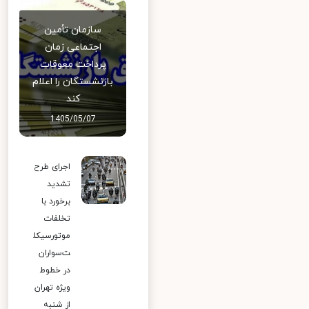
سازمان تأمین
اجتماعی زمان
پرداخت معوقات
بازنشستگان را اعلام
کند
1405/05/07
اجرای طرح
تشدید
برخورد با
تخلفات
موتورسیکل
ت‌سواران
در خطوط
ویژه تهران
از شنبه