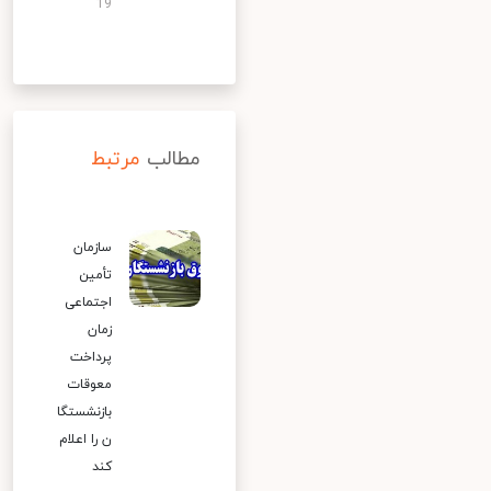
19
مطالب
مرتبط
سازمان
تأمین
اجتماعی
زمان
پرداخت
معوقات
بازنشستگا
ن را اعلام
کند