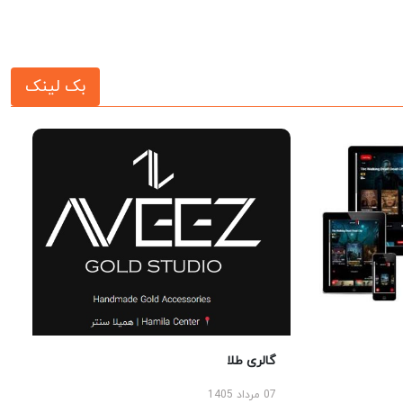
بک لینک
گالری طلا
07 مرداد 1405