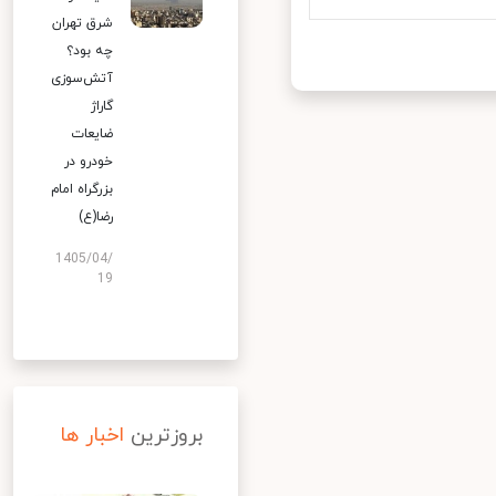
شرق تهران
چه بود؟
آتش‌سوزی
گاراژ
ضایعات
خودرو در
بزرگراه امام
رضا(ع)
1405/04/
19
بروزترین
اخبار ها