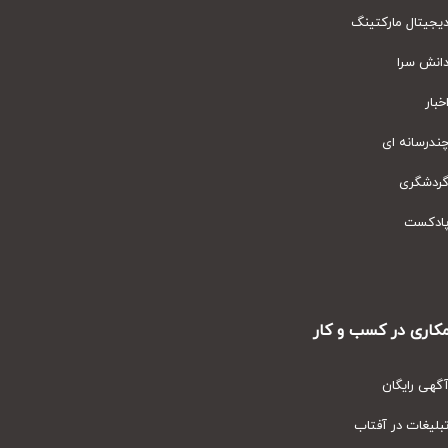
یتال مارکتینگ
نش سرا
ار
رسانه ای
دشگری
دکست
ری در کسب و کار
ی رایگان
یغات در آفتاب