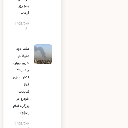
پنج روز
آینده
1405/04/
21
علت دود
غلیظ در
شرق تهران
چه بود؟
آتش‌سوزی
گاراژ
ضایعات
خودرو در
بزرگراه امام
رضا(ع)
1405/04/