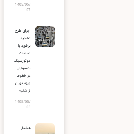
1405/05/
07
اجرای طرح
تشدید
برخورد با
تخلفات
موتورسیکل
ت‌سواران
در خطوط
ویژه تهران
از شنبه
1405/05/
03
هشدار