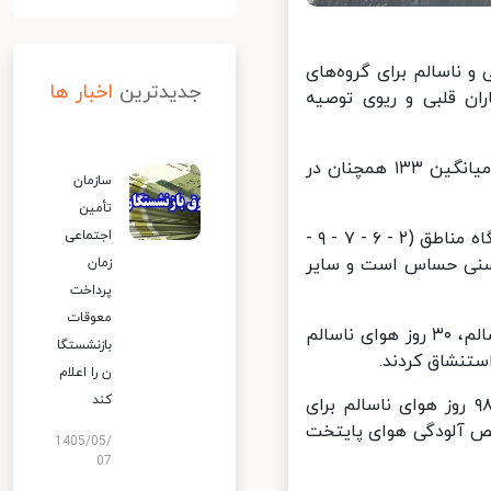
ناسالم برای گروه‌های
جدیدترین
اخبار ها
ان قلبی و ریوی توصیه
این شرایط در حالی است که در ۲۴ ساعت گذشته شاخص کیفیت هوا با میانگین ۱۳۳ همچنان در
سازمان
تأمین
براساس اطلاعات ایستگاه‌های سنجش کیفیت هوای شهر تهران یازده ایستگاه مناطق (۲ - ۶ - ۷ - ۹ -
اجتماعی
ی همه گروه سنی حساس است و سایر
زمان
پرداخت
معوقات
پایتخت‌نشینان از ابتدای امسال تاکنون، پنج روز هوای پاک، ۹۷ روز هوای سالم، ۳۰ روز هوای ناسالم
بازنشستگا
ن را اعلام
کند
از ابتدای سال جاری تا امروز ۱۰ روز هوای پاک، ۲۱۸ روز هوای قابل قبول، ۹۸ روز هوای ناسالم برای
ار شاخص آلودگی هوای پایتخت
1405/05/
07