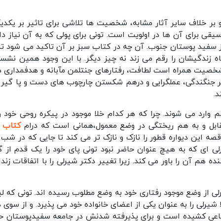
بر خلاف سایر آثار مشابه، شخصیت ها تلاشی برای تاثیر بر یکدیگ
سیقی برای آن ها در اولویت است. تونی برای پولی که به آن نیاز دار
 سفید پوستان جنوب. آن چه در کتاب سبز بر آن تاکید می شود ت
زندگیشان را رقم می زند نه چیز دیگر. با این وجود همین نشس
شخصیت همراه است لطافت، رفتارهای جنتلمن مآبانه و هدفمداری د
ر جنگندگی، عملگرایی و درهم شکستن چارچوب های دست و پا گیر را
د.
وارد می شوند. چرا که هر کدام خلا موجود در پیکره روحی خود را
تقابل و به هم ریختگی در وضع معمول،همانی است که درام
کتاب س
ه این دیواره قطور را نازک و نازک تر می کند تا جایی که در شب 
 ای که به هیچ عنوان حاضر نبود تونی پای خود را یک قدم از گ
نده هم آن را باور می کند. زیرا تغییر دکتر شیرلی را با اتفاقات زند
 کتاب سبز Green Book تونی و شیرلی از وضع موجود رفتاری خود به وضع مطلوب رسیده اند. تونی که 
شیرلی را به عنوان یکی از اعضای خانواده خود می پذیرد. و از سوی د
ماعی کشیده است و برای پذیرفته شدنش در جامعه سفیدپوستان ح