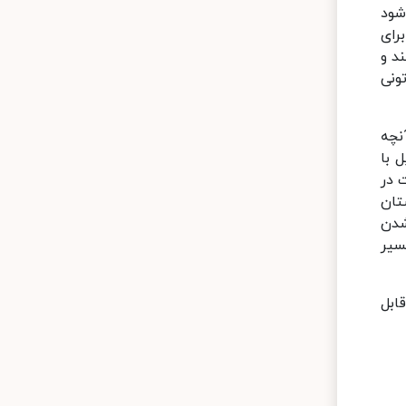
شود
رای
د و
ونی
نچه
 با
 در
تان
شدن
سیر
ابل