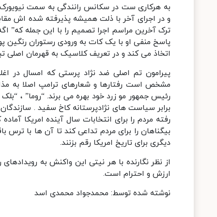
به هرکاری ست در سکانس رانندگی به سمت نیویورک 
و در اجرای آخر با ذلت همیشه پذیرفته شده اش مقا
ترک آخرین مراسم اجرا تصمیم را با این جمله که” اگه 
پاسخ منفی او با یک کات به ورودی رستوران رنگین پ
اتخاذ می کند و در تعریف کلاسیک به قهرمان اصلی تب
پیرامون تم اصلی ضد نژاد پرستی که امسال در اغ
مشخص است رفتارها و شعارهای ترامپ اصلا به مذاق 
رئیس جمهور مو زرد خود بهره می برند. “روما” ، “بلک 
برابر سیاست های نژادپرستانه کاخ سفید . سازندگان ا
رفته مردم را برای انتخابات سال آینده امریکا آما
بیگناهان را برای مردم تداعی کند تا آن ها با ترس 
دیگری برای تاریخ امریکا رقم بزنند.
از نظر نگارنده با هر نیتی این واکنش به رویدادها
ارزش و احترام است.
نوشته شده توسط: محمدجواد محمدی اسد