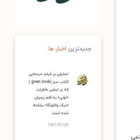
جدیدترین
اخبار ها
تحلیلی بر فیلم سینمایی
کتاب سبز (green book )
که بر اساس خاطرات
«تونی» به قلم پسرش
«نیک واللونگا» ساخته
شده است.
1401/07/28
نمی