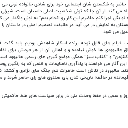
حاضر به شکستن شان اجتماعی خود برای شادی خانواده تونی می 
بله می کند. از آن جا که تونی شخصیت اصلی داستان است، شیرلی ب
تو بگی اجرا کنم حاضرم این کار رو انجام بدم” به تونی واگذار می کن
وستان به نمایش در می آید. در حقیقت تصمیم اصلی در داستان را ت
دیل می شود.
لب فیلم های قابل توجه برنده اسکار شاهدش بودیم باید گفت آ
هالیوودی ها خوش نیامده و و اهالی آن از هر فرصتی برای تقابل
کلنزمن” و
“کتاب سبز”
همگی موضع گیری های رسمی هالیوود است
ین آثار می خواهند با یادآوری ناملایمات و ظلمی که به رنگین پوس
ده کند. هالیوود در تلاش است خاطرات تلخ جنگ های نژادی و کشته 
باقیمانده در حافظه تاریخی شان پای صندوق های رای حاضر شوند و م
ی روز و سعی در حفظ وحدت ملی در برابر سیاست های غلط حاکمیتی ق