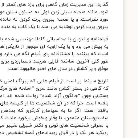
گذارد. این مدیریت زمان گاهی برای بازه های کمتر ا
شود. مانند صحنه سیلی زدن تونی به مسئول سالن موسی
مورد نظراست. و یا صحنه بیرون پرت کردن ته مانده م
بیرون پرت کردن نوشابه می رسد با یک کات به دنده 
فیلمنامه و تدوین با محاسباتی کاملا مهندسی شده با
به پیش می برد و یا یک زاویه ای مهجور از تاریکی
است که بیننده را مشتاقانه پای فیلم نگه می دارد و 
طور کلی آخرین ساخته فارلی هرچند دستاوردی برای 
موفق و پر کشش در سال های اخیر هالیوود است.
تاریخ سینما پر است از فیلم هایی که پیرنگ اصلی خو
که گاهی در بستر اکشن مانند سری “اسلحه های مرگبا
وسترنی چون “جانگوی آزاد شده” روایت شده اند. ا
بافته است. چرا که در آن شخصیت ها از کلیشه های م
یافته است. اگر ما به سیاهان کارگری که بددهن 
سفیدپوستان متمدن، با وقار و خوش برخورد عادت کر
با معرفی شخصیت های تونی و دکتر شیرلی تغییر می 
رویکرد هر یک را در قبال رویدادهای قصه تشخیص دهد – 