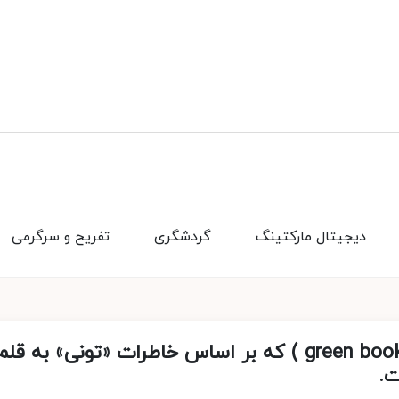
دیجیتال مارکتینگ
گردشگری
تفریح و سرگرمی
تحلیلی بر فیلم سینمایی کتاب سبز (green book ) که بر اساس خاطرات «تونی» به قل
ت.