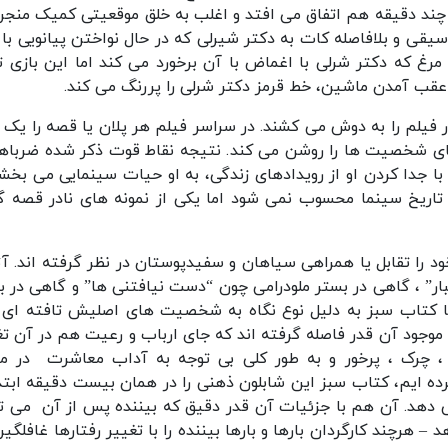
ز چند دقیقه هم اتفاق می افتد و اغلب به خلق موقعیتی کمیک منجر
قی و بلافاصله کات به دکتر شیرلی که در حال نواختن پیانویی با ب
رغ که دکتر شرلی با اغماض با آن برخورد می کند اما این بازی تا
عقب آمدن ماشین، خط قرمز دکتر شرلی را پررنگ می کند.
ر فیلم را به دوش می کشند. در سراسر فیلم هر پلان یا قصه را یک 
 های شخصیت ها را روشن می کند. نتیجه نقاط قوت ذکر شده ضرباه
با جدا کردن او از رویدادهای زندگی، به او حیات سینمایی می بخشد
تاریخ سینما محسوب نمی شود اما یکی از نمونه های نادر قصه گ
د را تقابل یا همراهی سیاهان و سفیدپوستان در نظر گرفته اند. آث
ر” ، گاهی در بستر ملودرامی چون “دست نیافتنی ها” و گاهی در ب
ما کتاب سبز به دلیل نوع نگاه به شخصیت های اصلیش تافته ای 
وجود آن قدر فاصله گرفته اند که جای ارباب و رعیت هم در آن تغ
، چرک ، پرخور و به طور کلی بی توجه به آداب معاشرت در مق
ده ایم، کتاب سبز این شابلون ذهنی را در همان بیست دقیقه ابتد
دهد. آن هم با جزئیات آن قدر دقیق که بیننده پس از آن می تو
هرچند کارگردان بارها و بارها بیننده را با تغییر رفتارها غافلگیر