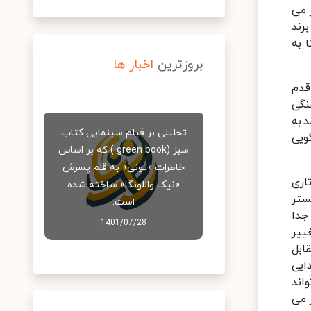
 می
رند
 به
بروزترین
اخبار ها
قدم
نگی
.به
تحلیلی بر فیلم سینمایی کتاب
ویی
سبز (green book ) که بر اساس
خاطرات «تونی» به قلم پسرش
اری
«نیک واللونگا» ساخته شده
ستر
است.
جدا
1401/07/28
ییر
ابل
ایی
اند
 می