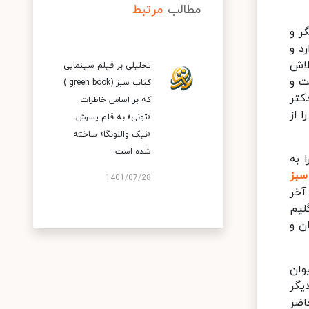
مطالب
مرتبط
ر و
د و
لاش
تحلیلی بر فیلم سینمایی
ت و
کتاب سبز (green book )
کتر
که بر اساس خاطرات
 از
«تونی» به قلم پسرش
«نیک واللونگا» ساخته
شده است.
 به
بز
1401/07/28
آخر
لیم
ان و
لیوان
یگر
اضر