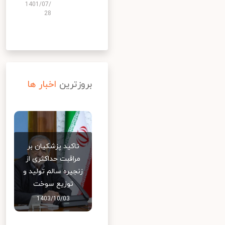
1401/07/
28
بروزترین
اخبار ها
تاکید پزشکیان بر
مراقبت حداکثری از
زنجیره سالم تولید و
توزیع سوخت
1403/10/03