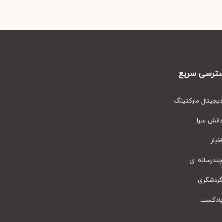
رسی سریع
یتال مارکتینگ
نش سرا
ار
رسانه ای
دشگری
دکست