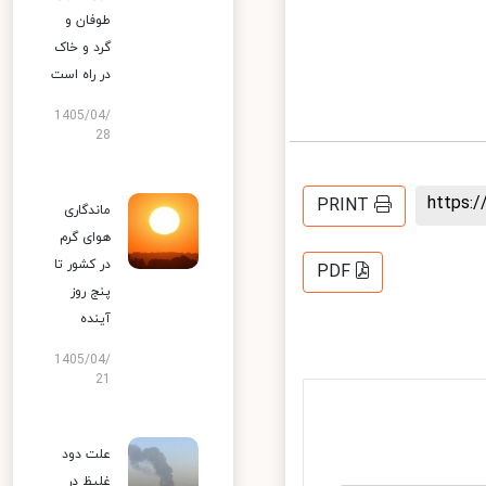
طوفان و
گرد و خاک
در راه است
1405/04/
28
https
PRINT
ماندگاری
هوای گرم
در کشور تا
PDF
پنج روز
آینده
1405/04/
21
علت دود
غلیظ در