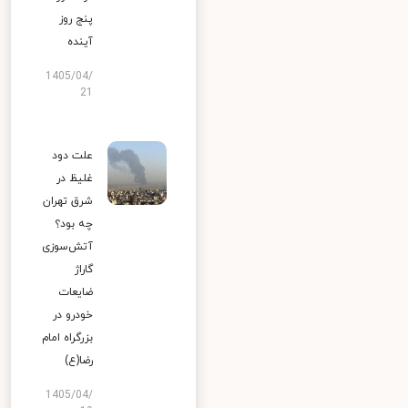
پنج روز
آینده
1405/04/
21
علت دود
غلیظ در
شرق تهران
چه بود؟
آتش‌سوزی
گاراژ
ضایعات
خودرو در
بزرگراه امام
رضا(ع)
1405/04/