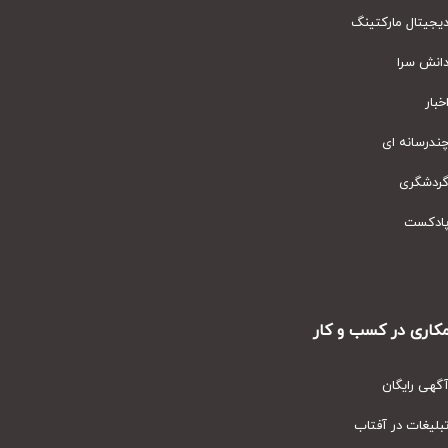
یتال مارکتینگ
نش سرا
ار
رسانه ای
دشگری
دکست
ری در کسب و کار
ی رایگان
یغات در آفتاب