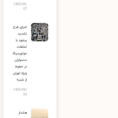
1405/05/
07
اجرای طرح
تشدید
برخورد با
تخلفات
موتورسیکل
ت‌سواران
در خطوط
ویژه تهران
از شنبه
1405/05/
03
هشدار