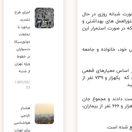
اجرای طرح
رت شبانه روزی در حال
تشدید
رالعمل های بهداشتی و
برخورد با
 در صورت استمرار این
تخلفات
موتورسیکل
خود، خانواده و جامعه
ت‌سواران
در خطوط
ویژه تهران
ل از وزارت بهداشت: از دیروز تا امروز ۲۱ تیر ۱۳۹۹ و بر اساس معیارهای قطعی
از شنبه
تشخیصی، ۲ هزار و ۳۹۷ بیمار جدید مبتلا به کووید۱۹ در کشور شناسایی شد که یکهزار و ۷۳۹ نفر از
1405/05/
03
ر کووید۱۹ جان خود را از دست دادند و مجموع جان
باختگان این بیماری به ۱۲ هزار و ۶۳۵ نفر رسید و خوشبختانه تا کنون ۲۱۷ هزار و ۶۶۶ نفر از بیماران،
هشدار
نارنجی
هواشناسی
 شده است.
برای تهران؛