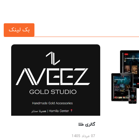
بک لینک
گالری طلا
07 مرداد 1405