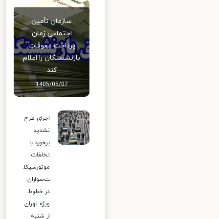
سازمان تأمین
اجتماعی زمان
پرداخت معوقات
بازنشستگان را اعلام
کند
1405/05/07
اجرای طرح
تشدید
برخورد با
تخلفات
موتورسیکل
ت‌سواران
در خطوط
ویژه تهران
از شنبه