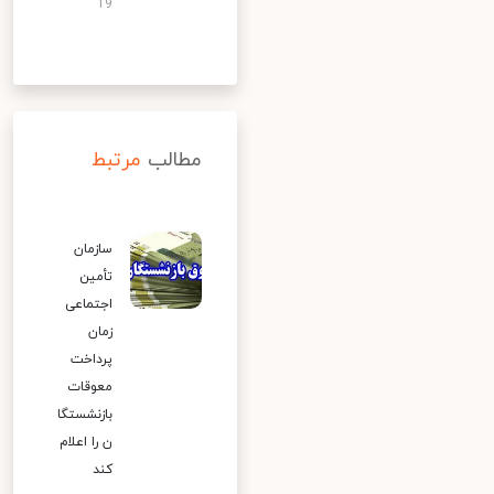
19
مطالب
مرتبط
سازمان
تأمین
اجتماعی
زمان
پرداخت
معوقات
بازنشستگا
ن را اعلام
کند