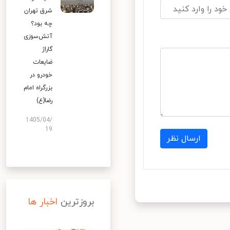
شرق تهران
چه بود؟
آتش‌سوزی
گاراژ
ضایعات
خودرو در
بزرگراه امام
رضا(ع)
1405/04/
19
ارسال نظر
بروزترین
اخبار ها