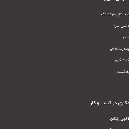
یتال مارکتینگ
نش سرا
ار
رسانه ای
دشگری
دکست
ری در کسب و کار
ی رایگان