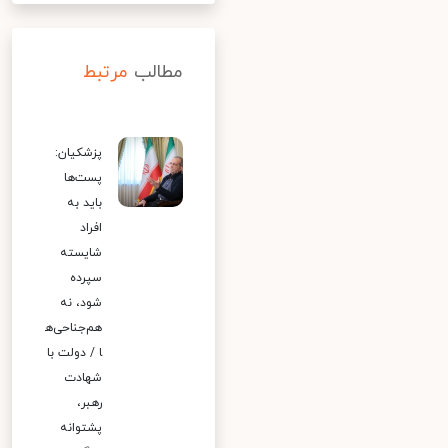
مطالب
مرتبط
پزشکیان:
پست‌ها
باید به
افراد
شایسته
سپرده
شود، نه
هم‌جناحی‌ه
ا / دولت با
شهادت
رهبر،
پشتوانه