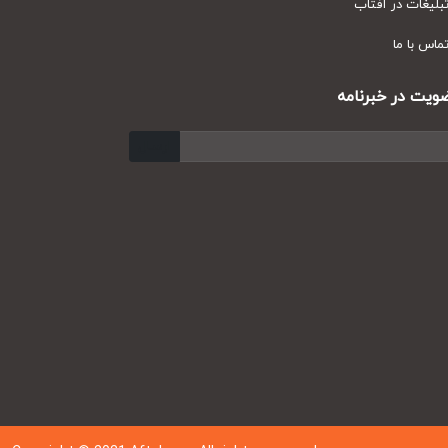
یغات در آفتاب
س با ما
ت در خبرنامه
ارسال