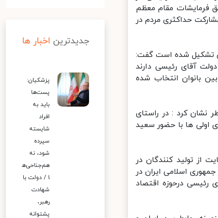
ق فرمایشات مقام معظم
ارکت حداکثری مردم در
جدیدترین
اخبار ها
 خراسان رضوی تشکیل شده است گفت:
لت آقای رئیسی دارند
ن بانوان انتخاب شده
پزشکیان:
پست‌ها
باید به
شان کرد : در راستای
افراد
اولی ها با حضور سعید
شایسته
سپرده
شود، نه
 از تولید کنندگان در
هم‌جناحی‌ه
مهوری اسلامی ایران در
ا / دولت با
 رئیسی درحوزه اقتصاد
شهادت
رهبر،
پشتوانه