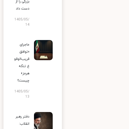
بزرگی را از
دست داد
1405/05/
14
ماجرای
«توافق
قریب‌الوقو
ع تنگه
هرمز»
چیست؟
1405/05/
13
دفتر رهبر
انقلاب: