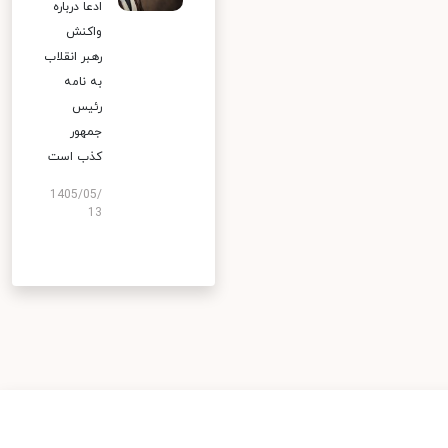
ادعا درباره
واکنش
رهبر انقلاب
به نامه
رئیس
جمهور
کذب است
1405/05/
13