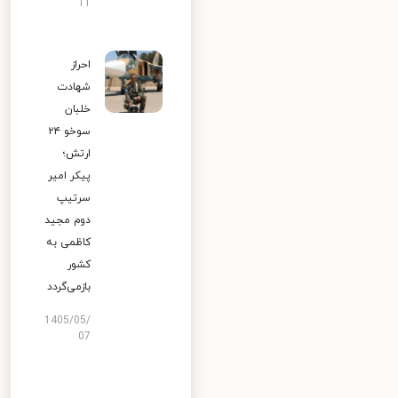
11
احراز
شهادت
خلبان
سوخو ۲۴
ارتش؛
پیکر امیر
سرتیپ
دوم مجید
کاظمی به
کشور
بازمی‌گردد
1405/05/
07