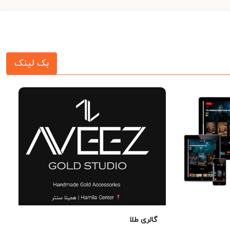
بک لینک
گالری طلا