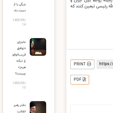
نه روابط بین ایران و
بزرگی را از
له رئیسی تبعین کنند که
دست داد
1405/05/
14
ماجرای
«توافق
قریب‌الوقو
ع تنگه
https
PRINT
هرمز»
چیست؟
PDF
1405/05/
13
دفتر رهبر
انقلاب: