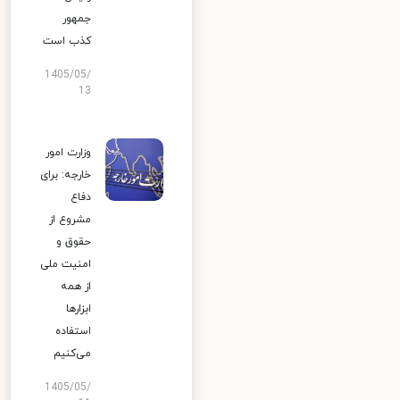
جمهور
کذب است
1405/05/
13
وزارت امور
خارجه: برای
دفاع
مشروع از
حقوق و
امنیت ملی
از همه
ابزارها
استفاده
می‌کنیم
1405/05/