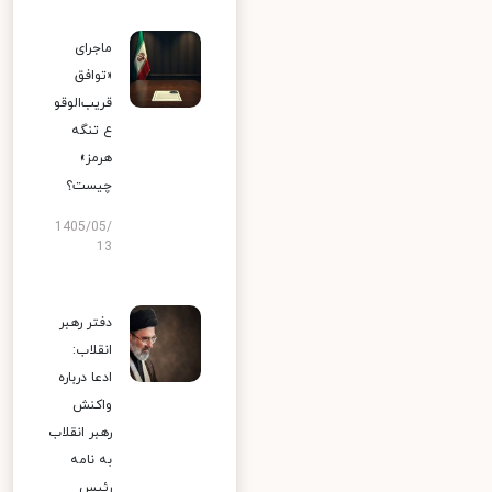
ماجرای
«توافق
قریب‌الوقو
ع تنگه
هرمز»
چیست؟
1405/05/
13
دفتر رهبر
انقلاب:
ادعا درباره
واکنش
رهبر انقلاب
به نامه
رئیس