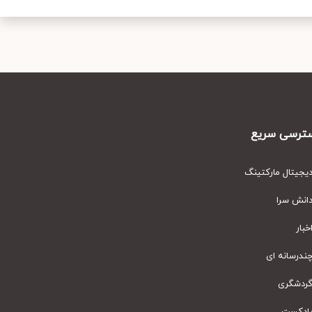
رسی سریع
یتال مارکتینگ
نش سرا
ار
رسانه ای
دشگری