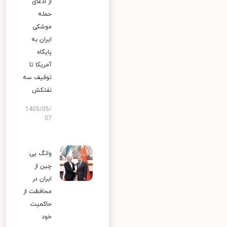
از ادعای
حمله
موشکی
ایران به
پایگاه
آمریکا تا
توقیف سه
نفتکش
1405/05/
07
وانگ یی:
چین از
ایران در
محافظت از
حاکمیت
خود