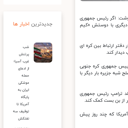
نوشت: اگر رئیس جمهوری
جدیدترین
اخبار ها
یگری با دوستش «کیم
دفتر ارتباط بین کره ای
شب
یدار کند.
پرتنش
غرب آسیا؛
یس جمهوری کره جنوبی
از ادعای
شبه جزیره بار دیگر با
حمله
موشکی
ایران به
د ترامپ رئیس جمهوری
پایگاه
از بن بست کمک کند.
آمریکا تا
توقیف سه
مریکا که چند روز پیش
نفتکش