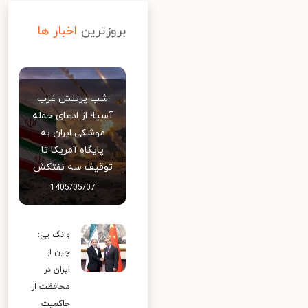
بروزترین
اخبار ها
شب پرتنش غرب
آسیا؛ از ادعای حمله
موشکی ایران به
پایگاه آمریکا تا
توقیف سه نفتکش
1405/05/07
وانگ یی:
چین از
ایران در
محافظت از
حاکمیت