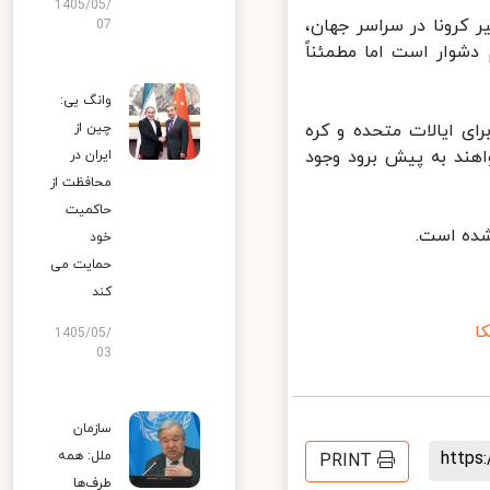
1405/05/
کرونا در سراسر جهان،
07
وار است اما مطمئناً
وانگ یی:
ای ایالات متحده و کره
چین از
ند به پیش برود وجود
ایران در
محافظت از
حاکمیت
ده است.
خود
حمایت می
کند
1405/05/
03
سازمان
ملل: همه
http
PRINT
طرف‌ها