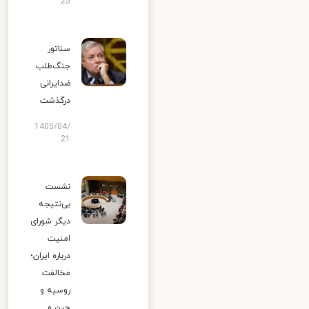
25
سناتور
جنگ‌طلب
ضدایرانی
درگذشت
1405/04/
21
نشست
بی‌نتیجه
دیگر شورای
امنیت
درباره ایران؛
مخالفت
روسیه و
چین و