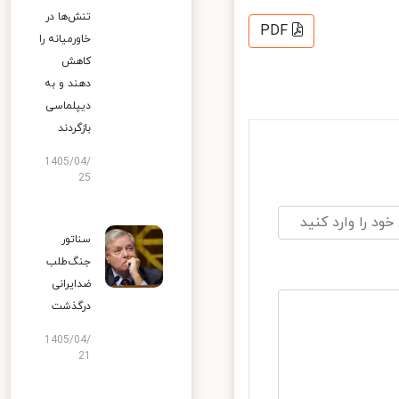
تنش‌ها در
PDF
خاورمیانه را
کاهش
دهند و به
دیپلماسی
بازگردند
1405/04/
25
سناتور
جنگ‌طلب
ضدایرانی
درگذشت
1405/04/
21