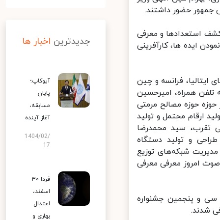
جمهور حضور داشتند.
کشف استعدادها و معرفی
جدیدترین
اخبار ها
ن ایده ها، کارآفرینی
ایتالیا، فرانسه و چین
آیوکاپ؛
 تلفن همراه، امیرحسین
پایان
حوزه حوزه مصالح مرمتی
مسابقه،
 ارقام محتمل و تولید
آغاز آینده
ی تقرب، سید محمدرضا
1404/02/
راحی و تولید دستگاه
17
دیریت شبکه‌های توزیع
وت امروز معرفی معرفی
فردا ۳۰
اسفند،
 سی و پنجمین جشنواره
اعتدال
 شدند.
بهاری و