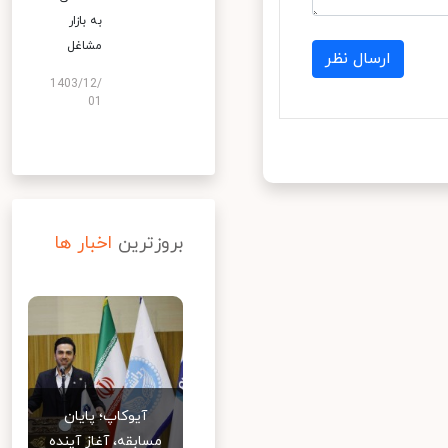
به بازار
مشاغل
ارسال نظر
1403/12/
01
بروزترین
اخبار ها
آیوکاپ؛ پایان
مسابقه، آغاز آینده