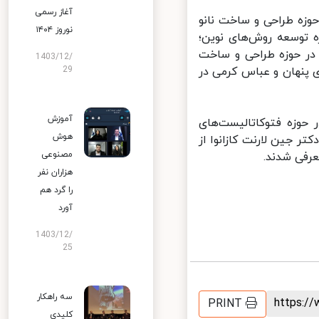
آغاز رسمی
وزه طراحی و ساخت نانو
نوروز ۱۴۰۴
 توسعه روش‌های نوین؛
ر حوزه طراحی و ساخت
1403/12/
پنهان و عباس کرمی در
29
آموزش
وزه فتوکاتالیست‌های
هوش
ر جین لارنت کازانوا از
مصنوعی
رفی شدند.
هزاران نفر
را گرد هم
آورد
1403/12/
25
سه راهکار
https:
PRINT
کلیدی