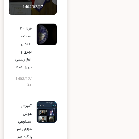
1404/02/17
فردا ۳۰
اسفند،
اعتدال
بهاری و
آغاز رسمی
نوروز ۱۴۰۴
1403/12/
29
آموزش
هوش
مصنوعی
هزاران نفر
را گرد هم