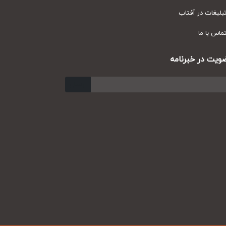
یغات در آفتاب
س با ما
ت در خبرنامه
ارسال