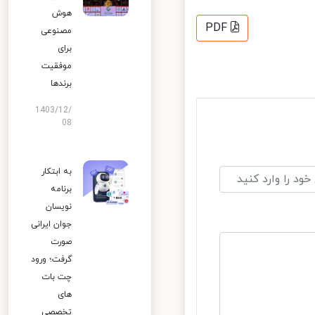
هوش
PDF
مصنوعی
برای
موفقیت
برندها
1403/12/
08
به ابتکار
برنامه
نویسان
جوان ایرانی
صورت
گرفت؛ ورود
چت بات
های
تخصصی