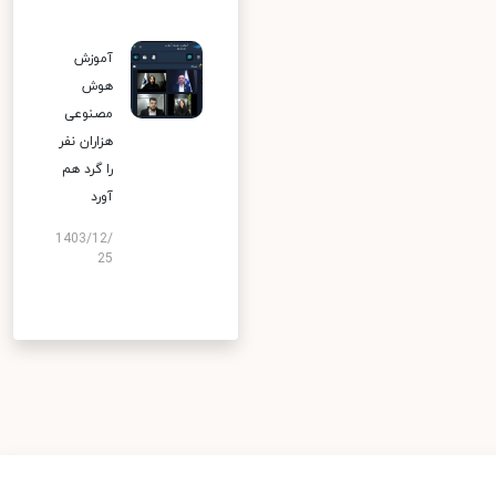
آموزش
هوش
مصنوعی
هزاران نفر
را گرد هم
آورد
1403/12/
25