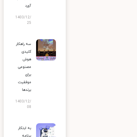
آورد
1403/12/
25
سه راهکار
کلیدی
هوش
مصنوعی
برای
موفقیت
برندها
1403/12/
08
به ابتکار
برنامه