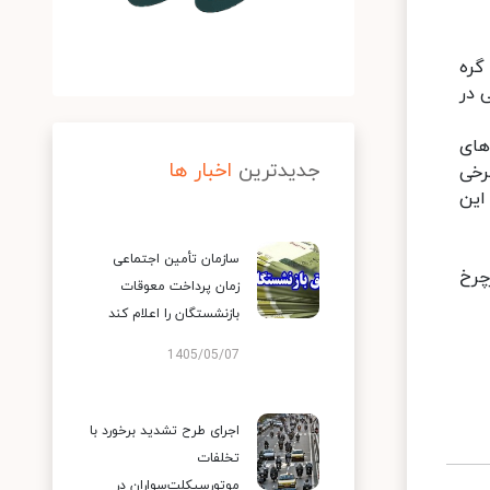
گره
 در
های
جدیدترین
اخبار ها
رخی
این
سازمان تأمین اجتماعی
چرخ
زمان پرداخت معوقات
بازنشستگان را اعلام کند
1405/05/07
اجرای طرح تشدید برخورد با
تخلفات
موتورسیکلت‌سواران در