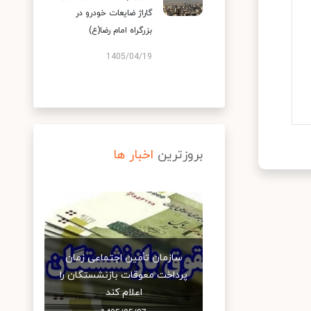
گاراژ ضایعات خودرو در
بزرگراه امام رضا(ع)
1405/04/19
بروزترین
اخبار ها
سازمان تأمین اجتماعی زمان
پرداخت معوقات بازنشستگان را
اعلام کند