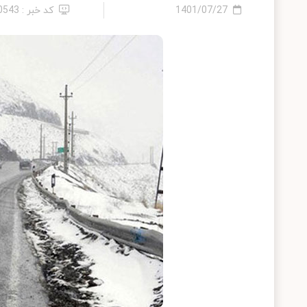
1401/07/27
کد خبر : 10543