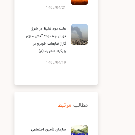
1405/04/21
علت دود غلیظ در شرق
تهران چه بود؟ آتش‌سوزی
گاراژ ضایعات خودرو در
بزرگراه امام رضا(ع)
1405/04/19
مطالب
مرتبط
سازمان تأمین اجتماعی