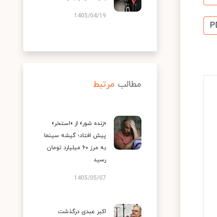
1405/04/19
P
مطالب
مرتبط
«زنده شور» از «استخر»
پیش افتاد؛ گیشه سینما
به مرز ۶۰ میلیارد تومان
رسید
1405/05/07
اکبر عبدی درگذشت