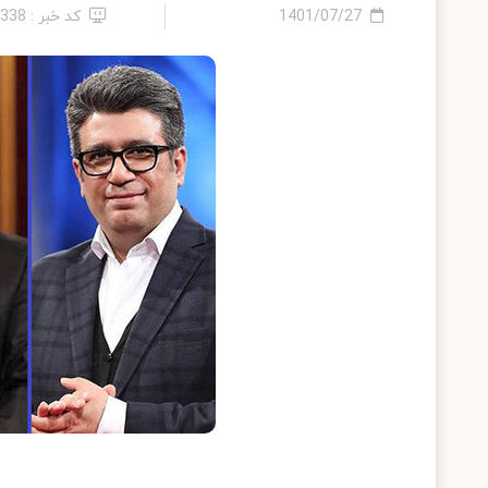
1401/07/27
کد خبر : 1338