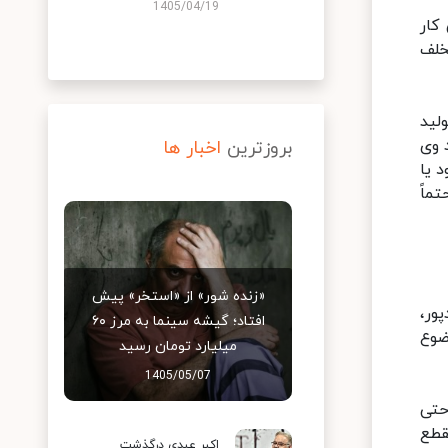
1405/04/19
کار
خلف
لید
 وی
بروزترین
اخبار ها
 یا
ماً
«زنده شور» از «استخر» پیش
ور،
افتاد؛ گیشه سینما به مرز ۶۰
ن موضوع
میلیارد تومان رسید
1405/05/07
حتی
قطع
اکبر عبدی درگذشت