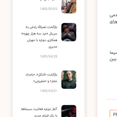
1405/05/03
دمی
رای
بازگشت نصرالله رادش به
سریال «مرد سه هزار چهره»؛
همکاری دوباره با مهران
مدیری
یما
1405/04/28
بین
بازگشت «کنکل»، «بامداد
خمار» و «شفرونی»
1405/04/21
آغاز دوباره فعالیت سینماها
P
با یک فیلم جدید