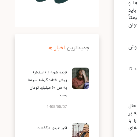
ا و
اید
تاً
وان
 خوش
جدیدترین
اخبار ها
 تا
«زنده شور» از «استخر»
پیش افتاد؛ گیشه سینما
به مرز ۶۰ میلیارد تومان
رسید
حال
1405/05/07
 بر
 با
‌ای
اکبر عبدی درگذشت