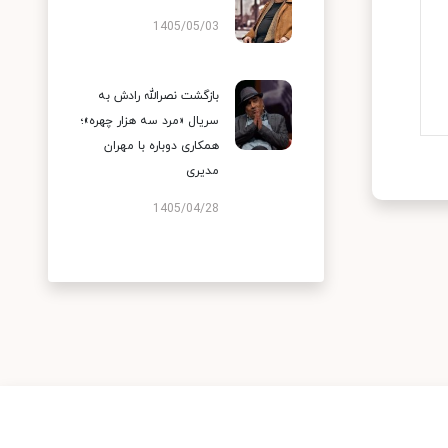
1405/05/03
بازگشت نصرالله رادش به
سریال «مرد سه هزار چهره»؛
همکاری دوباره با مهران
مدیری
1405/04/28