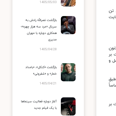
1405/05/03
 تن
ایت
بازگشت نصرالله رادش به
سریال «مرد سه هزار چهره»؛
همکاری دوباره با مهران
مدیری
کنون
1405/04/28
مسئولیت نظارت بر
ل و
بازگشت «کنکل»، «بامداد
خمار» و «شفرونی»
طبق
1405/04/21
ساً
آغاز دوباره فعالیت سینماها
 بر
با یک فیلم جدید