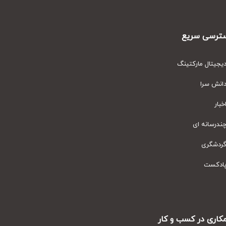
رسی سریع
یتال مارکتینگ
نش سرا
ار
رسانه ای
دشگری
دکست
ری در کسب و کار