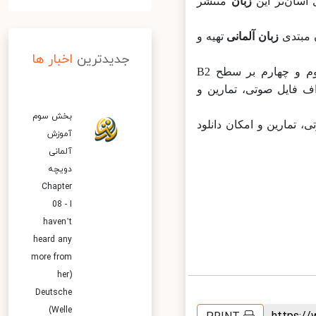
زبان
منتشر
بتدی
زبان
آلمانی
تهیه و
جدیدترین
اخبار ها
بخش اول و دوم بر سطوح A1 و A2 (مبتدی) تمرکز دارد و بخش‌های سوم و چهارم بر سطح B2
 پی‌دی‌اف فایل صوتی، تمارین و
بخش سوم
وتی، تمارین و امکان دانلود
آموزش
آلمانی
دویچه
Chapter
08 - I
haven’t
heard any
more from
her)
Deutsche
Welle)