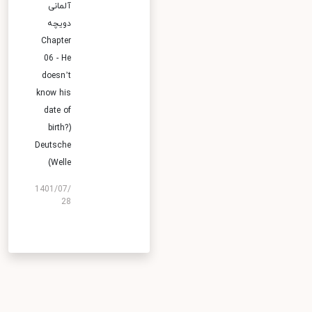
آلمانی
دویچه
Chapter
06 - He
doesn’t
know his
date of
birth?)
Deutsche
Welle)
1401/07/
28