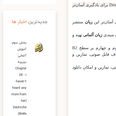
در بخش آموزش زبان آلمانی مجموعه‌ای به نام Deutschtrainer برای یادگیری آسان‌تر
جدیدترین
اخبار ها
زبان
منتشر
بتدی
زبان آلمانی
تهیه و
بخش سوم
بخش اول و دوم بر سطوح A1 و A2 (مبتدی) تمرکز دارد و بخش‌های سوم و چهارم بر سطح B2
آموزش
 پی‌دی‌اف فایل صوتی، تمارین و
آلمانی
دویچه
وتی، تمارین و امکان دانلود
Chapter
08 - I
haven’t
heard any
more from
her)
Deutsche
Welle)