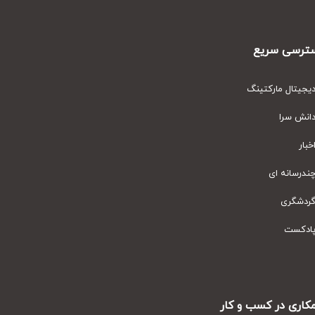
رسی سریع
یتال مارکتینگ
نش سرا
ار
رسانه ای
دشگری
دکست
ری در کسب و کار