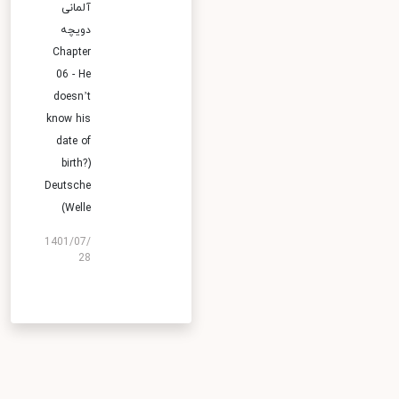
آلمانی
دویچه
Chapter
06 - He
doesn’t
know his
date of
birth?)
Deutsche
Welle)
1401/07/
28