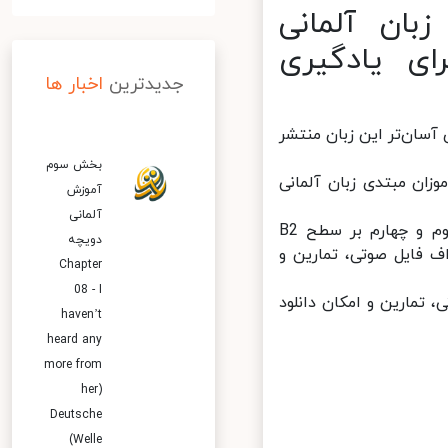
ان آلمانی
ه نام Deutschtrainer برای یادگیری
جدیدترین
اخبار ها
ه نام Deutschtrainer برای یادگیری آسان‌تر این زبان منتشر
بخش سوم
ن مبتدی زبان آلمانی
آموزش
آلمانی
بخش اول و دوم بر سطوح A1 و A2 (مبتدی) تمرکز دارد و بخش‌های سوم و چهارم بر سطح B2
دویچه
پی‌دی‌اف فایل صوتی، تمارین و
Chapter
08 - I
وتی، تمارین و امکان دانلود
haven’t
heard any
more from
her)
Deutsche
Welle)