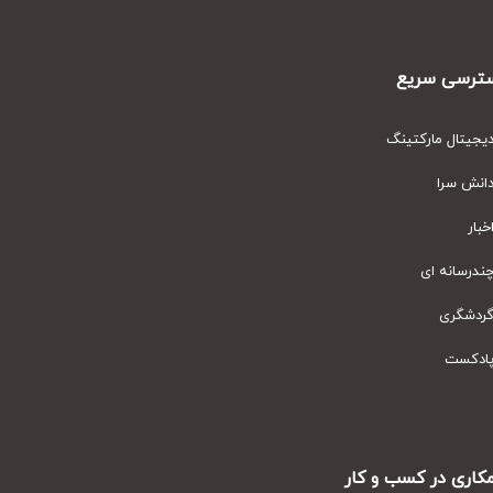
رسی سریع
یتال مارکتینگ
نش سرا
ار
رسانه ای
دشگری
دکست
ری در کسب و کار