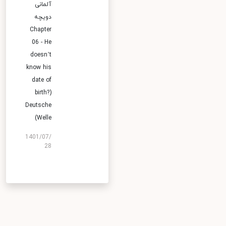
آلمانی
دویچه
Chapter
06 - He
doesn’t
know his
date of
birth?)
Deutsche
Welle)
1401/07/
28