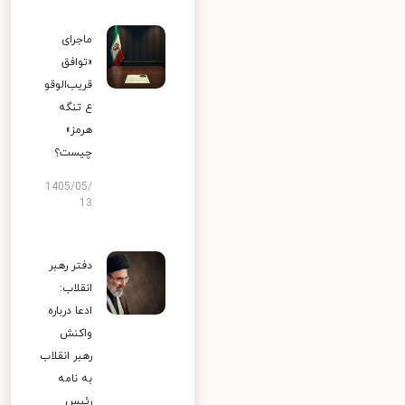
ماجرای
«توافق
قریب‌الوقو
ع تنگه
هرمز»
چیست؟
1405/05/
13
دفتر رهبر
انقلاب:
ادعا درباره
واکنش
رهبر انقلاب
به نامه
رئیس