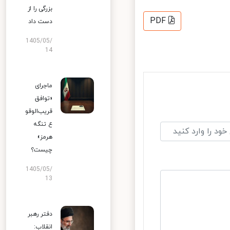
بزرگی را از
PDF
دست داد
1405/05/
14
ماجرای
«توافق
قریب‌الوقو
ع تنگه
هرمز»
چیست؟
1405/05/
13
دفتر رهبر
انقلاب: