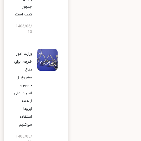
جمهور
کذب است
1405/05/
13
وزارت امور
خارجه: برای
دفاع
مشروع از
حقوق و
امنیت ملی
از همه
ابزارها
استفاده
می‌کنیم
1405/05/