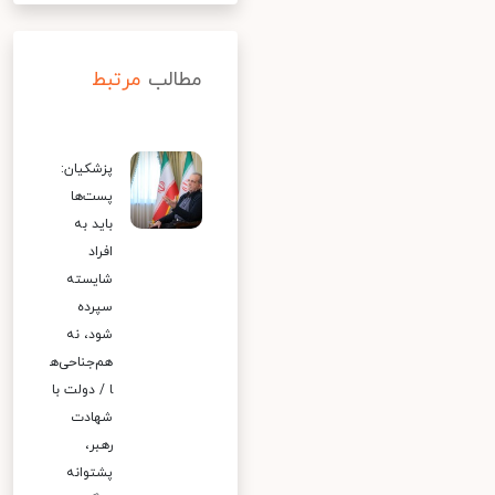
مطالب
مرتبط
پزشکیان:
پست‌ها
باید به
افراد
شایسته
سپرده
شود، نه
هم‌جناحی‌ه
ا / دولت با
شهادت
رهبر،
پشتوانه