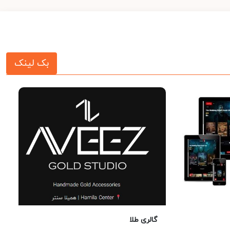
بک لینک
گالری طلا