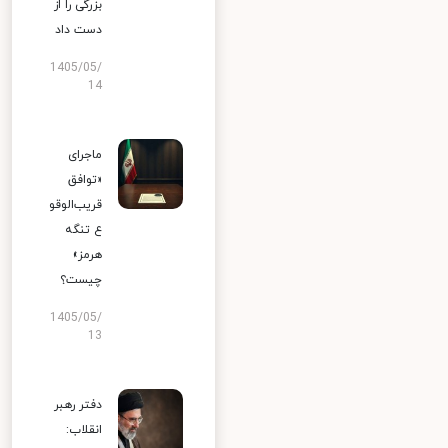
بزرگی را از
دست داد
1405/05/
14
ماجرای
«توافق
قریب‌الوقو
ع تنگه
هرمز»
چیست؟
1405/05/
13
دفتر رهبر
انقلاب: