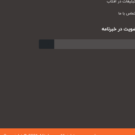
یغات در آفتاب
س با ما
ت در خبرنامه
ارسال