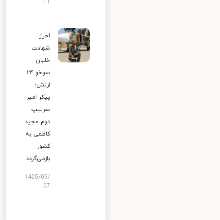
11
احراز
شهادت
خلبان
سوخو ۲۴
ارتش؛
پیکر امیر
سرتیپ
دوم مجید
کاظمی به
کشور
بازمی‌گردد
1405/05/
07