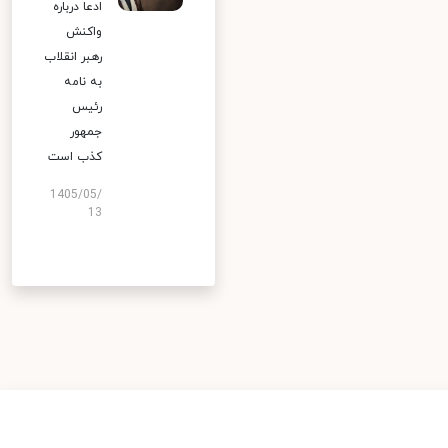
ادعا درباره
واکنش
رهبر انقلاب
به نامه
رئیس
جمهور
کذب است
1405/05/
13