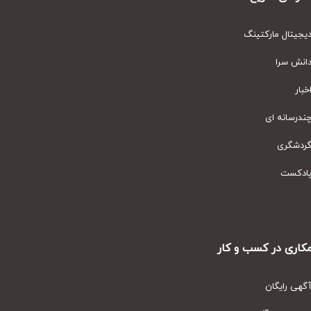
یتال مارکتینگ
نش سرا
ار
رسانه ای
دشگری
دکست
ری در کسب و کار
ی رایگان