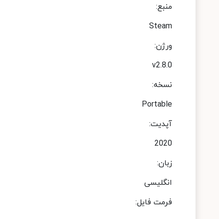
منبع:
Steam
ورژن:
v2.8.0
نسخه:
Portable
آپدیت:
2020
زبان:
انگلیسی
فرمت فایل: