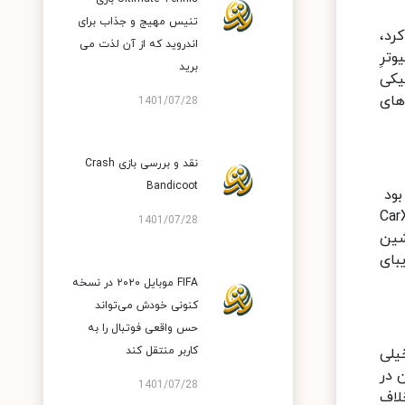
تنیس مهیج و جذاب برای
رد،
اندروید که از آن لذت می
مپیوترِ
برید
 گیم پلی و گرافیکی
های
1401/07/28
نقد و بررسی بازی Crash
Bandicoot
اهند بود
جزئیات تمام ارائه شود، این بازی از گیم پد و فرمان پشتیبانی می کند، در نسخه ی اورجینال بازی CarX
1401/07/28
ماشین
یبای
FIFA موبایل ۲۰۲۰ در نسخه
کنونی خودش می‌تواند
حس واقعی فوتبال را به
کاربر منتقل کند
خیلی
تفاده از فرمان در
1401/07/28
، چون بر خلاف