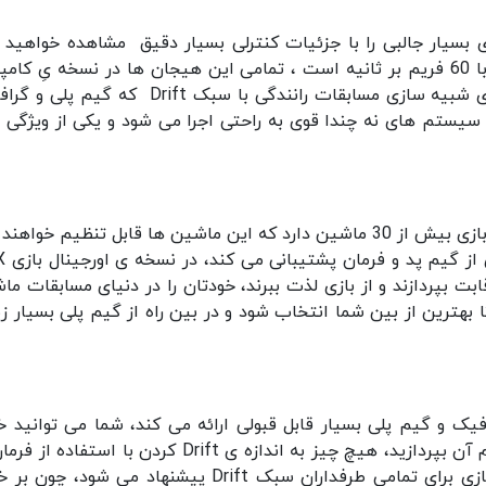
سیار جالبی را با جزئیات کنترلی بسیار دقیق مشاهده خواهید ک
نسخه ی اصلی این بازی دارای یک مولتی پلیر مهیج با 60 فریم بر ثانیه است ، تمامی این هیجان ها در نسخه یِ کا
این بازیِ معروفِ موبایل در انتظار شما است. یک بازی شبیه سازی مسابقات رانندگی با سبک Drift که
وی سیستم های نه چندا قوی به راحتی اجرا می شود و یکی از ویژگی 
این بازی بیش از 10 زمین مخصوص برای Drift دارد، بازی بیش از 30 ماشین دارد که این ماشین ها قابل تنظیم خو
تا فیزیک آن ها با 
کثر 8 نفر می توانند به رقابت بپردازند و از بازی لذت ببرند، خودتان را در دنیای مسابقات 
کنید تا بهترین از بین شما انتخاب شود و در بین راه از گیم پلی بسیار ز
م کمی که دارد گرافیک و گیم پلی بسیار قابل قبولی ارائه می کند، شما می توانید 
سریع آن را دانلود کنید و با فرمان یا گیم پد به انجام آن بپردازید، هیچ چیز به اندازه ی Drift کردن با اس
CarX Drift Racing Online لذت بخش نیست، این بازی برای تمامی طرفداران سبک Drift پیشنهاد می شود