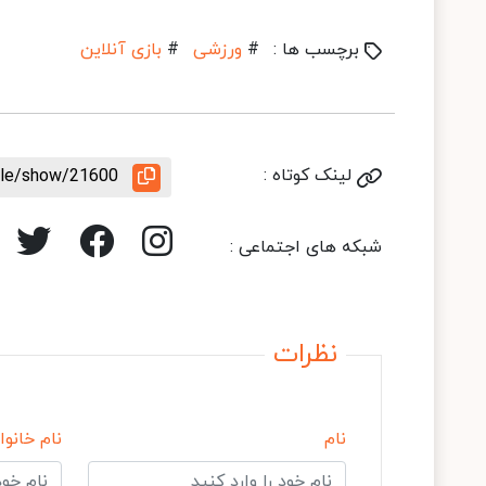
برچسب ها :
#
ورزشی
#
بازی آنلاین
لینک کوتاه :
icle/show/21600
شبکه های اجتماعی :
نظرات
نام
نام خانوا