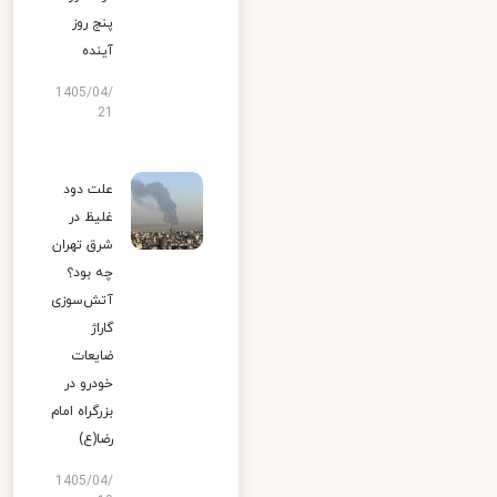
پنج روز
آینده
1405/04/
21
علت دود
غلیظ در
شرق تهران
چه بود؟
آتش‌سوزی
گاراژ
ضایعات
خودرو در
بزرگراه امام
رضا(ع)
1405/04/