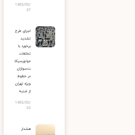
1405/05/
07
اجرای طرح
تشدید
برخورد با
تخلفات
موتورسیکل
ت‌سواران
در خطوط
ویژه تهران
از شنبه
1405/05/
03
هشدار