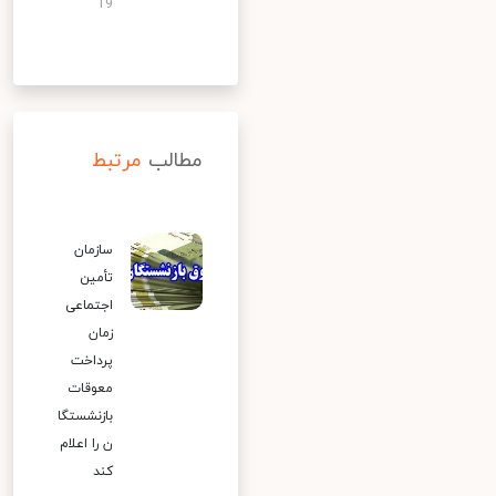
19
مطالب
مرتبط
سازمان
تأمین
اجتماعی
زمان
پرداخت
معوقات
بازنشستگا
ن را اعلام
کند