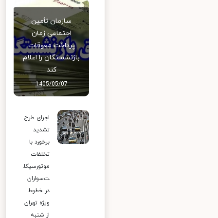
سازمان تأمین
اجتماعی زمان
پرداخت معوقات
بازنشستگان را اعلام
کند
1405/05/07
اجرای طرح
تشدید
برخورد با
تخلفات
موتورسیکل
ت‌سواران
در خطوط
ویژه تهران
از شنبه