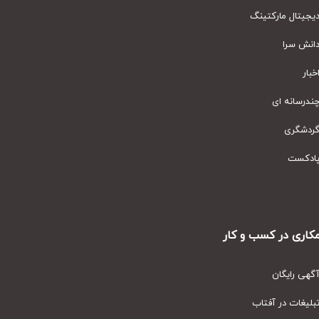
یتال مارکتینگ
نش سرا
ار
رسانه ای
دشگری
دکست
ری در کسب و کار
ی رایگان
یغات در آفتاب