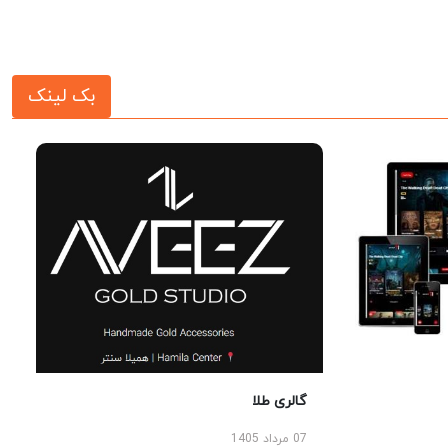
بک لینک
گالری طلا
07 مرداد 1405