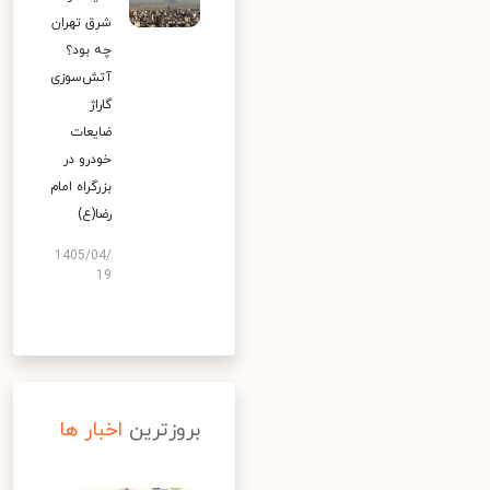
شرق تهران
چه بود؟
آتش‌سوزی
گاراژ
ضایعات
خودرو در
بزرگراه امام
رضا(ع)
1405/04/
19
بروزترین
اخبار ها