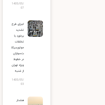
1405/05/
07
اجرای طرح
تشدید
برخورد با
تخلفات
موتورسیکل
ت‌سواران
در خطوط
ویژه تهران
از شنبه
1405/05/
03
هشدار