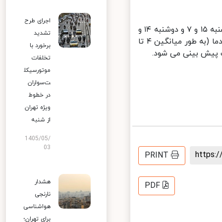
اجرای طرح
بیشینه و کمینه دمای هوای پایتخت امروز (جمعه) ۱۲ و ۶، شنبه ۱۳ و ۵، یکشنبه ۱۵ و ۷ و دوشنبه ۱۴ و
تشدید
۶ درجه سانتیگراد خواهد بود و از امروز (جمعه) تا یکشنبه کاهش محسوس دما (به طور میانگین ۴ تا
برخورد با
تخلفات
موتورسیکل
ت‌سواران
در خطوط
ویژه تهران
از شنبه
1405/05/
03
https
PRINT
هشدار
PDF
نارنجی
هواشناسی
برای تهران؛