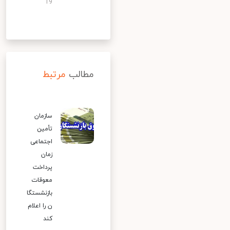
19
مطالب
مرتبط
سازمان
تأمین
اجتماعی
زمان
پرداخت
معوقات
بازنشستگا
ن را اعلام
کند