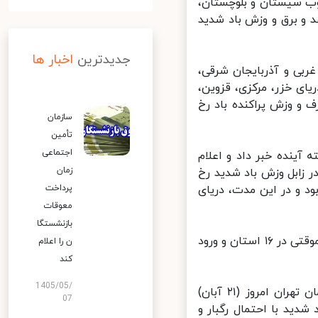
ب سیستان و بلوچستان،
 و برق و وزش باد شدید
جدیدترین
اخبار ها
ر شمال آذربایجان غربی و آذربایجان شرقی،
ای خزر، مرکزی، قزوین،
 و وزش پراکنده باد رخ
سازمان
تأمین
اجتماعی
ینده خبر داد و اعلام
زمان
 زابل وزش باد شدید رخ
و در این مدت، دریای
پرداخت
معوقات
بازنشستگا
همچنین سازمان هواشناسی از بارش باران،‌ برف، رعدوبرق و وزش باد شدید موقتی در ۱۶ استان و ورود
ن را اعلام
کند
1405/05/
سازمان هواشناسی درباره وضعیت جوی امروز پایتخت نیز اعلام کرد: آسمان تهران امروز (۲۱ آبان)
07
ید با احتمال رگبار و