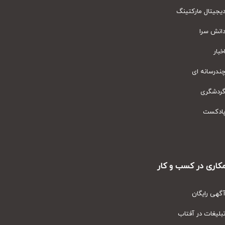
یتال مارکتینگ
نش سرا
ار
رسانه ای
دشگری
دکست
ری در کسب و کار
ی رایگان
یغات در آفتاب