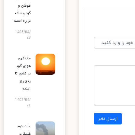
طوفان و
گرد و خاک
در راه است
1405/04/
28
ماندگاری
هوای گرم
در کشور تا
پنج روز
آینده
1405/04/
21
ارسال نظر
علت دود
غلیظ در