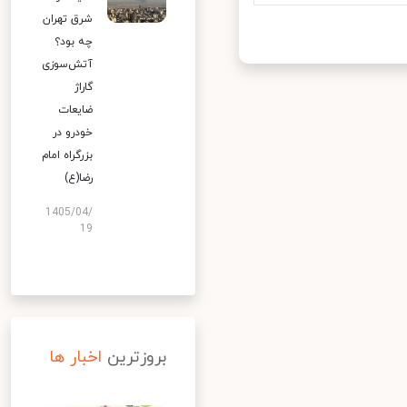
شرق تهران
چه بود؟
آتش‌سوزی
گاراژ
ضایعات
خودرو در
بزرگراه امام
رضا(ع)
1405/04/
19
بروزترین
اخبار ها