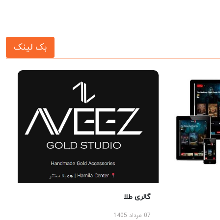
بک لینک
گالری طلا
07 مرداد 1405