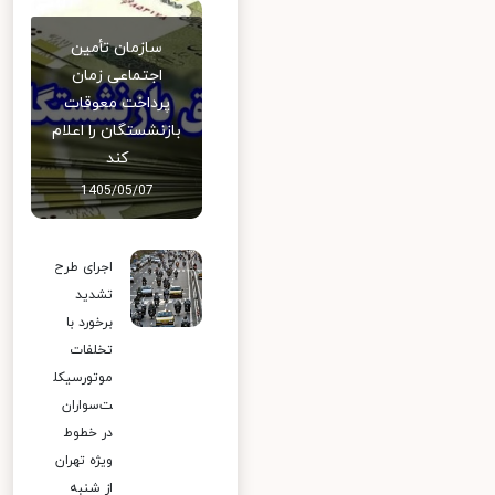
سازمان تأمین
اجتماعی زمان
پرداخت معوقات
بازنشستگان را اعلام
کند
1405/05/07
اجرای طرح
تشدید
برخورد با
تخلفات
موتورسیکل
ت‌سواران
در خطوط
ویژه تهران
از شنبه