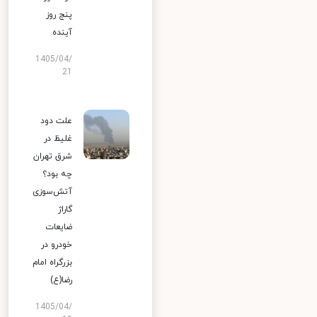
پنج روز
آینده
1405/04/
21
علت دود
غلیظ در
شرق تهران
چه بود؟
آتش‌سوزی
گاراژ
ضایعات
خودرو در
بزرگراه امام
رضا(ع)
1405/04/