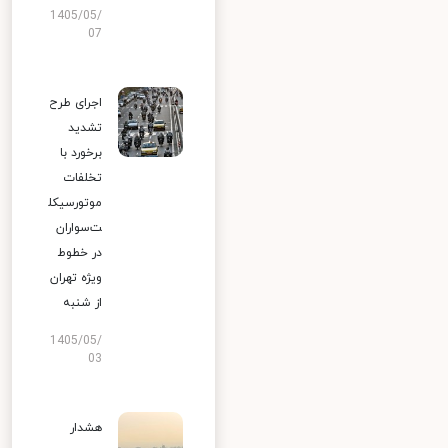
1405/05/
07
اجرای طرح
تشدید
برخورد با
تخلفات
موتورسیکل
ت‌سواران
در خطوط
ویژه تهران
از شنبه
1405/05/
03
هشدار