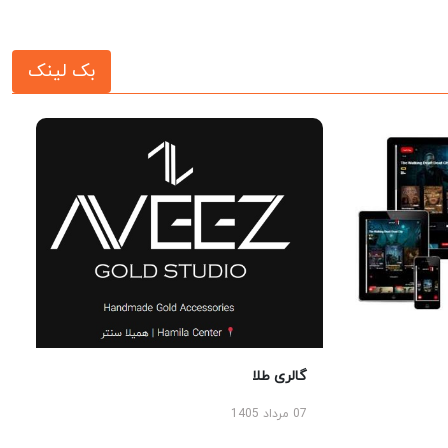
بک لینک
گالری طلا
07 مرداد 1405