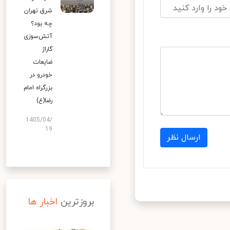
شرق تهران
چه بود؟
آتش‌سوزی
گاراژ
ضایعات
خودرو در
بزرگراه امام
رضا(ع)
1405/04/
19
ارسال نظر
بروزترین
اخبار ها