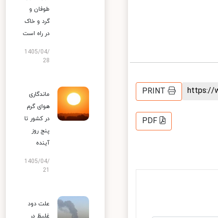
طوفان و
گرد و خاک
در راه است
1405/04/
28
https:
PRINT
ماندگاری
هوای گرم
در کشور تا
PDF
پنج روز
آینده
1405/04/
21
علت دود
غلیظ در