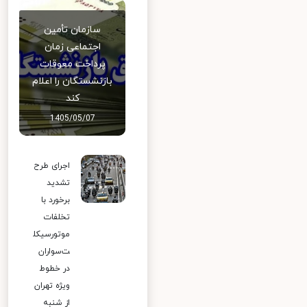
سازمان تأمین
اجتماعی زمان
پرداخت معوقات
بازنشستگان را اعلام
کند
1405/05/07
اجرای طرح
تشدید
برخورد با
تخلفات
موتورسیکل
ت‌سواران
در خطوط
ویژه تهران
از شنبه