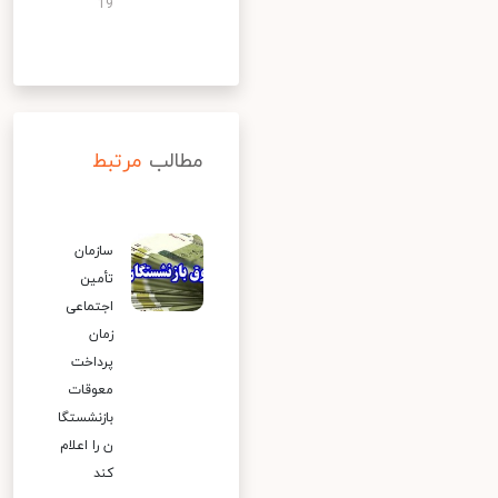
19
مطالب
مرتبط
سازمان
تأمین
اجتماعی
زمان
پرداخت
معوقات
بازنشستگا
ن را اعلام
کند