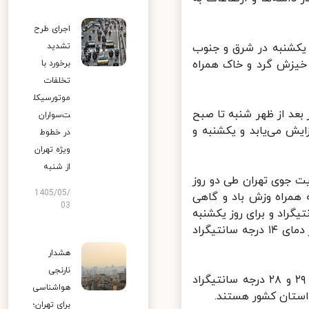
اجرای طرح
کشنبه در شرق و جنوب
تشدید
خیزش گرد و خاک همراه
برخورد با
تخلفات
موتورسیکل
د از ظهر شنبه تا صبح
ت‌سواران
ش می‌یابد و یکشنبه و
در خطوط
ویژه تهران
از شنبه
 جوی تهران طی دو روز
1405/05/
 ابری تا ابری به همراه وزش باد و گاهی
03
ا حداقل دمای ۸ و حداکثر دمای ۱۷ درجه سانتیگراد و برای روز یکشنبه
(۸ اسفندماه) کمی ابری و گاهی وزش باد شدید با حداقل دمای ۱۰ و حداکثر دمای ۱۴ درجه سانتیگراد
هشدار
نارنجی
ضیائیان در پایان گفت: طی امروز و فردا (۶ و ۷ اسفند ماه) اهواز با دمای ۲۹ و ۲۸ درجه سانتیگراد
هواشناسی
برای تهران؛