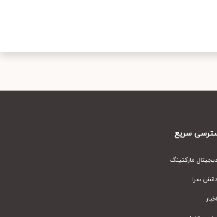
رسی سریع
یتال مارکتینگ
نش سرا
ار