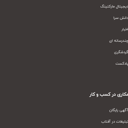
یتال مارکتینگ
نش سرا
ار
رسانه ای
دشگری
دکست
ری در کسب و کار
ی رایگان
یغات در آفتاب