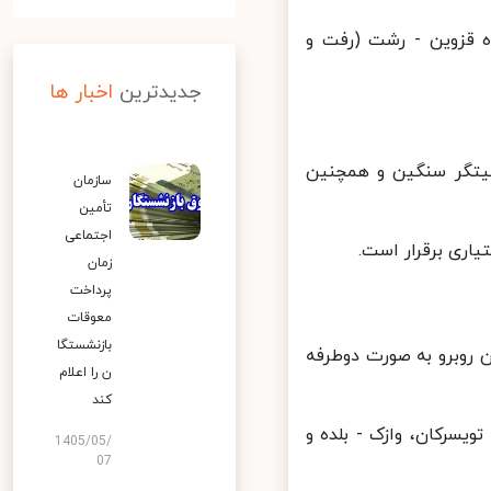
ه قزوین - رشت (رفت و
جدیدترین
اخبار ها
یتگر سنگین و همچنین
سازمان
تأمین
اجتماعی
اری برقرار است.
زمان
پرداخت
معوقات
بازنشستگا
ایگزین لاین روبرو به صورت دوطرفه
ن را اعلام
کند
سرکان، وازک - بلده و
1405/05/
07