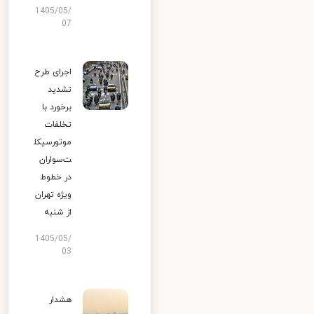
1405/05/
07
اجرای طرح
تشدید
برخورد با
تخلفات
موتورسیکل
ت‌سواران
در خطوط
ویژه تهران
از شنبه
1405/05/
03
هشدار