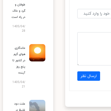
طوفان و
گرد و خاک
در راه است
1405/04/
28
ماندگاری
هوای گرم
در کشور تا
پنج روز
آینده
ارسال نظر
1405/04/
21
علت دود
غلیظ در