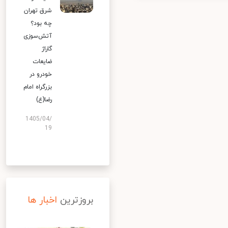
شرق تهران
چه بود؟
آتش‌سوزی
گاراژ
ضایعات
خودرو در
بزرگراه امام
رضا(ع)
1405/04/
19
بروزترین
اخبار ها