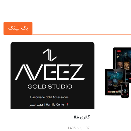
بک لینک
گالری طلا
07 مرداد 1405