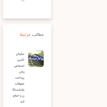
19
مطالب
مرتبط
سازمان
تأمین
اجتماعی
زمان
پرداخت
معوقات
بازنشستگا
ن را اعلام
کند