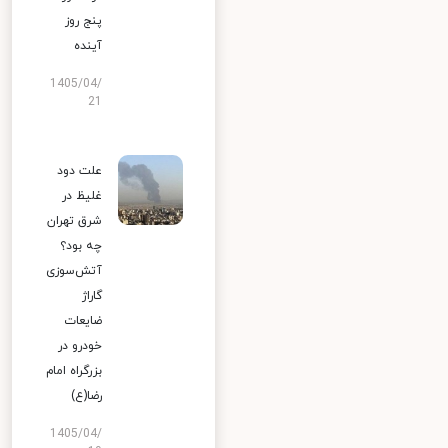
پنج روز
آینده
1405/04/
21
علت دود
غلیظ در
شرق تهران
چه بود؟
آتش‌سوزی
گاراژ
ضایعات
خودرو در
بزرگراه امام
رضا(ع)
1405/04/