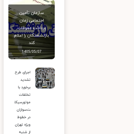
سازمان تأمین
اجتماعی زمان
پرداخت معوقات
بازنشستگان را اعلام
کند
1405/05/07
اجرای طرح
تشدید
برخورد با
تخلفات
موتورسیکل
ت‌سواران
در خطوط
ویژه تهران
از شنبه