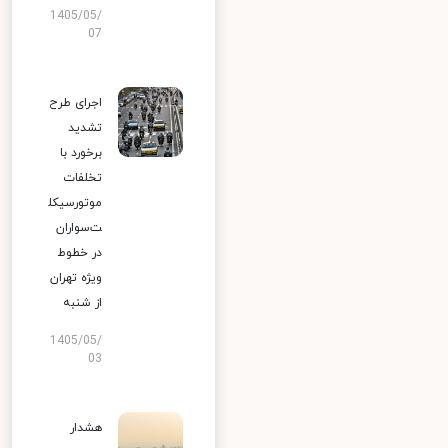
1405/05/
07
اجرای طرح
تشدید
برخورد با
تخلفات
موتورسیکل
ت‌سواران
در خطوط
ویژه تهران
از شنبه
1405/05/
03
هشدار