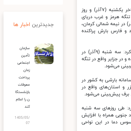
صادق ضیاییان افزود: بر اساس تحلیل آخرین نقشه‌های پیش‌یابی از اواخر یکشنبه (۷آذر) و روز
ر تنگه هرمز و غرب دریای
 و رعد و برق و وزش باد شدید موقت و در روز دوشنبه (۸ آذر) در نیمه شمالی کرمان،
جدیدترین
اخبار ها
و فارس بارش پراکنده
سازمان
رئیس مرکز ملی پیش‌بینی و مدیریت بحران مخاطرات وضع هوا اضافه کرد: سه شنبه (۹آذر) در
تأمین
در جزایر واقع در تنگه
اجتماعی
نی می‌شود.
زمان
پرداخت
۱آذر) و روز پنجشنبه (۱۱آذر) با نفوذ سامانه بارشی به کشور در
معوقات
 استان‌های واقع در
بازنشستگا
برف پیش‌بینی می‌شود.
ن را اعلام
کند
: طی روزهای سه شنبه
ش باد جنوبی همراه با افزایش
1405/05/
روز پنجشنبه (۱۱آذر) کاهش محسوس دما در این نواحی
07