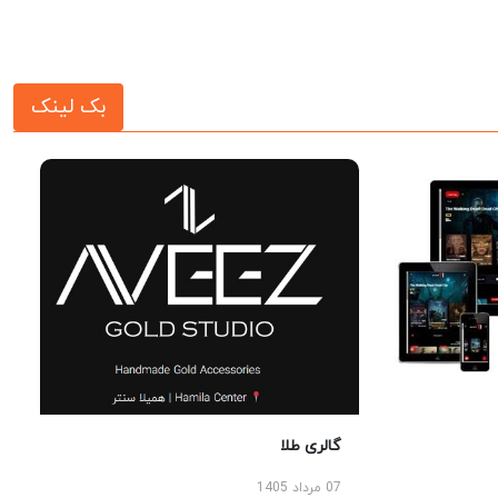
بک لینک
گالری طلا
07 مرداد 1405