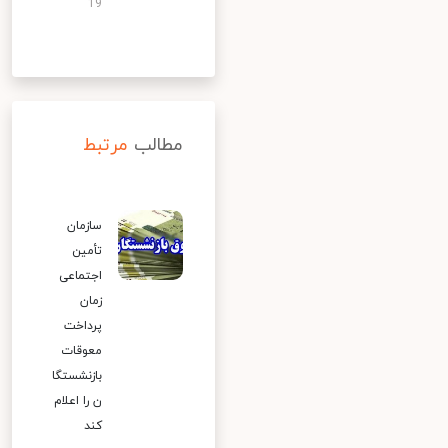
19
مطالب
مرتبط
سازمان
تأمین
اجتماعی
زمان
پرداخت
معوقات
بازنشستگا
ن را اعلام
کند