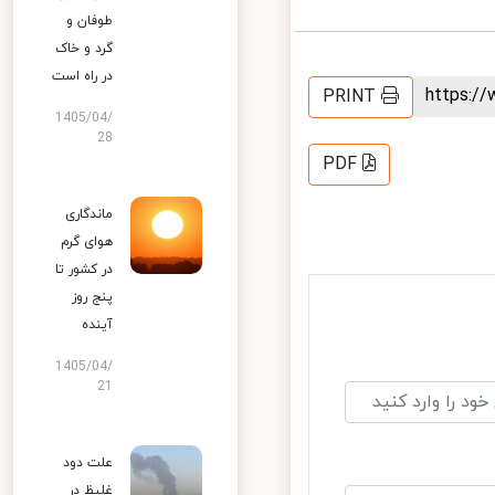
طوفان و
گرد و خاک
در راه است
https:
PRINT
1405/04/
28
PDF
ماندگاری
هوای گرم
در کشور تا
پنج روز
آینده
1405/04/
21
علت دود
غلیظ در