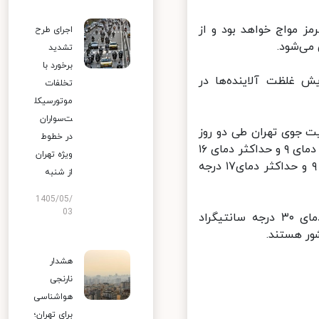
یج فارس و تنگه هرمز مواج خواهد بود و از
اجرای طرح
تشدید
برخورد با
 تا چهارشنبه (۱۰آذر) روند افزایش غلظت آلاینده‌ها در
تخلفات
موتورسیکل
ت‌سواران
 جوی تهران طی دو روز
در خطوط
آینده اظهارکرد: آسمان تهران فردا (۸آذر) صاف همراه با غبار محلی با حداقل دمای ۹ و حداکثر دمای ۱۶
ویژه تهران
درجه سانتیگراد و طی سه شنبه (۹ آذرماه) صاف و غبارآلود با حداقل دمای ۹ و حداکثر دمای۱۷ درجه
از شنبه
1405/05/
03
ضیاییان در پایان گفت: طی امروز و فردا (۷و ۸ آذرماه) بندرعباس با دمای ۳۰ درجه سانتیگراد
هشدار
نارنجی
هواشناسی
برای تهران؛