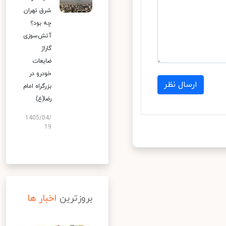
شرق تهران
چه بود؟
آتش‌سوزی
گاراژ
ضایعات
خودرو در
ارسال نظر
بزرگراه امام
رضا(ع)
1405/04/
19
بروزترین
اخبار ها