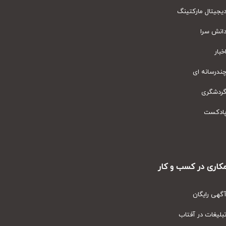
یتال مارکتینگ
نش سرا
ار
رسانه ای
دشگری
دکست
ری در کسب و کار
ی رایگان
یغات در آفتاب