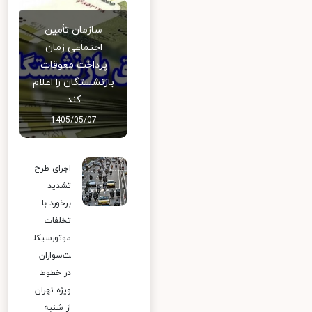
سازمان تأمین
اجتماعی زمان
پرداخت معوقات
بازنشستگان را اعلام
کند
1405/05/07
اجرای طرح
تشدید
برخورد با
تخلفات
موتورسیکل
ت‌سواران
در خطوط
ویژه تهران
از شنبه