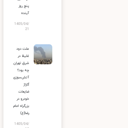
پنج روز
آینده
1405/04/
21
علت دود
غلیظ در
شرق تهران
چه بود؟
آتش‌سوزی
گاراژ
ضایعات
خودرو در
بزرگراه امام
رضا(ع)
1405/04/