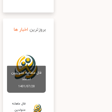
بروزترین
اخبار ها
فال ماهامه متولدین
اسفند
1401/07/28
فال ماهانه
متولدین