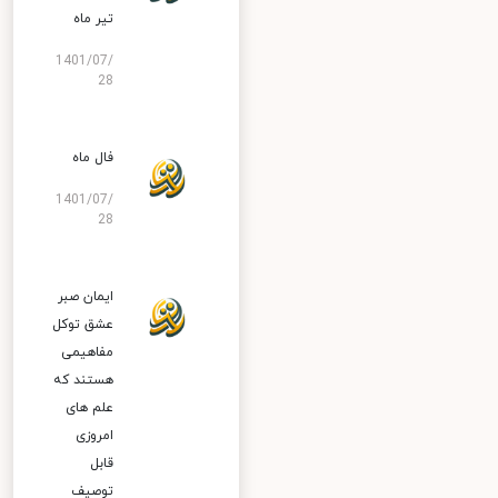
تیر ماه
1401/07/
28
فال ماه
1401/07/
28
ایمان صبر
عشق توکل
مفاهیمی
هستند که
علم های
امروزی
قابل
توصیف