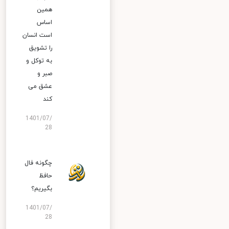
همین
اساس
است انسان
را تشویق
به توکل و
صبر و
عشق می
کند
1401/07/
28
چگونه فال
حافظ
بگیریم؟
1401/07/
28