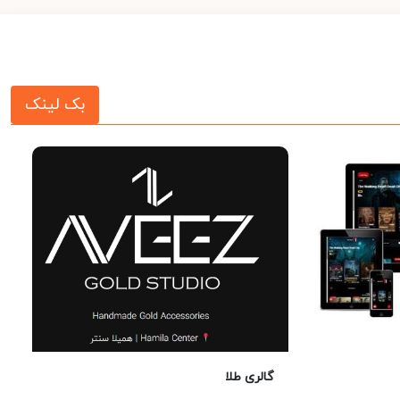
بک لینک
گالری طلا