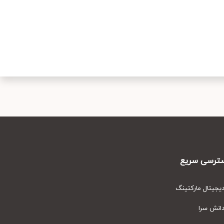
رسی سریع
یتال مارکتینگ
نش سرا