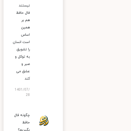
نیستند
فال حافظ
هم بر
همین
اساس
است انسان
را تشویق
به توکل و
صبر و
عشق می
کند
1401/07/
28
چگونه فال
حافظ
بگیریم؟