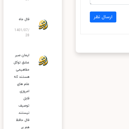
ارسال نظر
فال ماه
1401/07/
28
ایمان صبر
عشق توکل
مفاهیمی
هستند که
علم های
امروزی
قابل
توصیف
نیستند
فال حافظ
هم بر