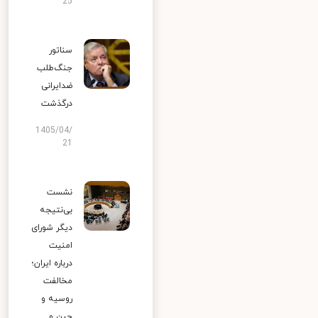
25
سناتور
جنگ‌طلب
ضدایرانی
درگذشت
1405/04/
21
نشست
بی‌نتیجه
دیگر شورای
امنیت
درباره ایران؛
مخالفت
روسیه و
چین و