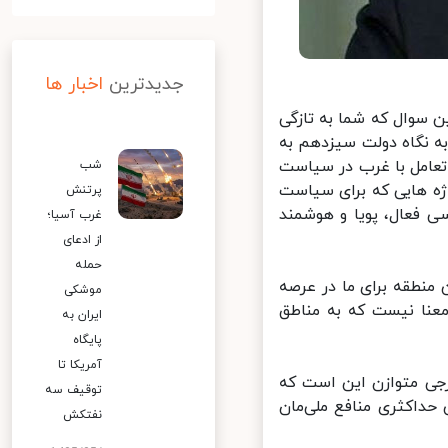
جدیدترین
اخبار ها
سوال که شما به تازگی
ه نگاه دولت سیزدهم به
عامل با غرب در سیاست
شب
ه هایی که برای سیاست
پرتنش
فعال، پویا و هوشمند
غرب آسیا؛
از ادعای
حمله
منطقه برای ما در عرصه
موشکی
نا نیست که به مناطق
ایران به
پایگاه
آمریکا تا
جی متوازن این است که
توقیف سه
داکثری منافع ملی‌مان
نفتکش