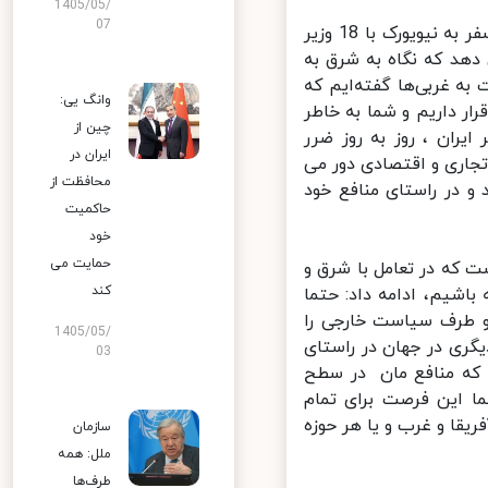
1405/05/
07
وی در بخشی دیگر از سخنان خود در این زمینه با بیان این که در جریان سفر به نیویورک با 18 وزیر
هد که نگاه به شرق به
ه غربی‌ها گفته‌ایم که
وانگ یی:
 داریم و شما به خاطر
چین از
ران ، روز به روز ضرر
ایران در
تجاری و اقتصادی دور می
محافظت از
 در راستای منافع خود
حاکمیت
خود
حمایت می
 که در تعامل با شرق و
کند
شیم، ادامه داد: حتما
و طرف سیاست خارجی را
1405/05/
ری در جهان در راستای
03
 که منافع مان در سطح
 این فرصت برای تمام
یقا و غرب و یا هر حوزه
سازمان
ملل: همه
طرف‌ها