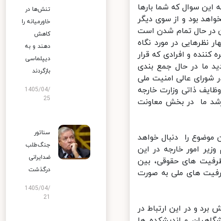
این سوال که شما بارها
تنش‌ها در
اهد بود و از سوی دیگر
خاورمیانه را
 در حال تمام شدن است
کاهش
نظرهایی در مورد نگاه
دهند و به
ننده و افرادی که قرار
دیپلماسی
د ما در حال جمع بندی
بازگردند
ورای عالی امنیت ملی
یف ذاتی وزارت خارجه
1405/04/
25
شد ما در بخش معاونت
سناتور
موضوع را دنبال خواهد
جنگ‌طلب
یر امور خارجه در این
ضدایرانی
فیت های حقوقی، بین
درگذشت
فیت های ملی به صورت
1405/04/
21
برد و در این ارتباط در
گاهیان و اندیشکده ها