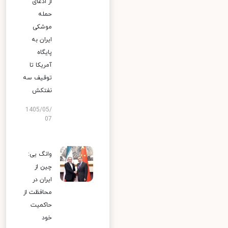
از ادعای
حمله
موشکی
ایران به
پایگاه
آمریکا تا
توقیف سه
نفتکش
1405/05/
07
وانگ یی:
چین از
ایران در
محافظت از
حاکمیت
خود