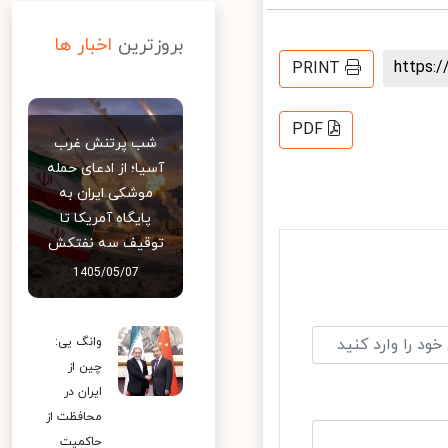
بروزترین
اخبار ها
https
PRINT
PDF
شب پرتنش غرب
آسیا؛ از ادعای حمله
موشکی ایران به
پایگاه آمریکا تا
توقیف سه نفتکش
1405/05/07
وانگ یی:
چین از
ایران در
محافظت از
حاکمیت