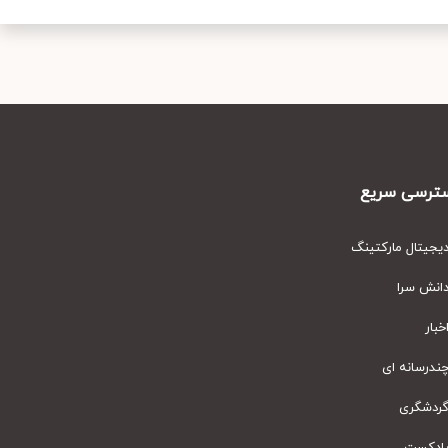
رسی سریع
یتال مارکتینگ
نش سرا
ار
رسانه ای
دشگری