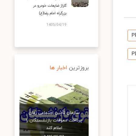
گاراژ ضایعات خودرو در
بزرگراه امام رضا(ع)
1405/04/19
P
P
بروزترین
اخبار ها
سازمان تأمین اجتماعی زمان
پرداخت معوقات بازنشستگان را
اعلام کند