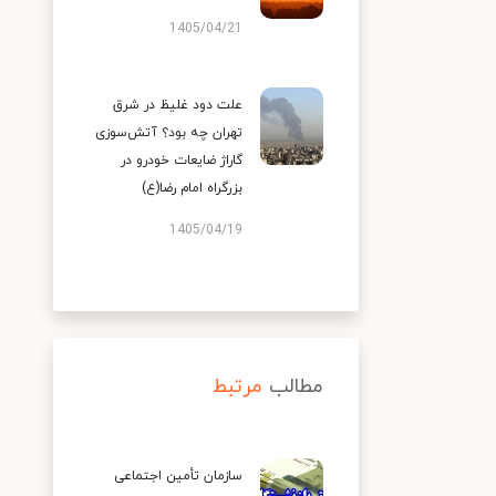
1405/04/21
علت دود غلیظ در شرق
تهران چه بود؟ آتش‌سوزی
گاراژ ضایعات خودرو در
بزرگراه امام رضا(ع)
1405/04/19
مطالب
مرتبط
سازمان تأمین اجتماعی