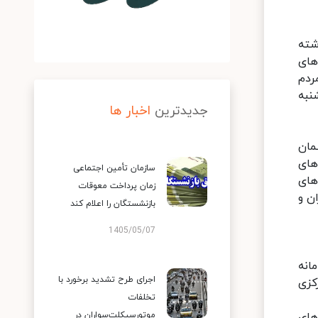
اردبیل، بارش برف طی ۱۰ سال گذشته
های
ردم
نبه
جدیدترین
اخبار ها
مان
های
سازمان تأمین اجتماعی
های
زمان پرداخت معوقات
ن و
بازنشستگان را اعلام کند
1405/05/07
انه
اجرای طرح تشدید برخورد با
کزی
تخلفات
های
موتورسیکلت‌سواران در