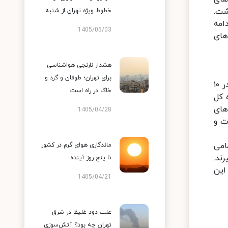
داشت.
خطوط ویژه تهران از شنبه
امه
1405/05/03
های
هشدار نارنجی هواشناسی
برای تهران؛ طوفان و گرد و
در برخی مناطق کشور شدت بارش‌ها بی‌سابقه بوده‌است. شدت بارش رخ داده در روزهای اخیر در سطح استان اردبیل در ۱۰
خاک در راه است
 اداره کل
های
1405/04/28
 دستگاه ماشین‌آلات و
مامی
ماندگاری هوای گرم در کشور
ند.
تا پنج روز آینده
این
1405/04/21
علت دود غلیظ در شرق
تهران چه بود؟ آتش‌سوزی