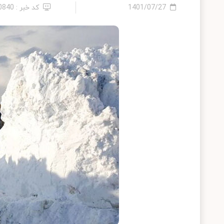
1401/07/27
کد خبر : 10840