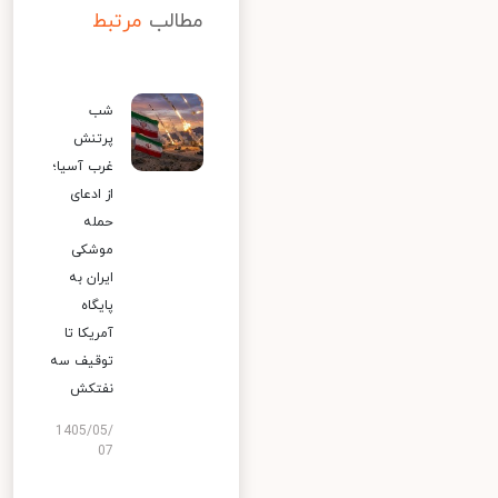
مطالب
مرتبط
شب
پرتنش
غرب آسیا؛
از ادعای
حمله
موشکی
ایران به
پایگاه
آمریکا تا
توقیف سه
نفتکش
1405/05/
07