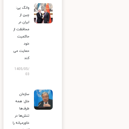
وانگ یی:
چین از
ایران در
محافظت از
حاکمیت
خود
حمایت می
کند
1405/05/
03
سازمان
ملل: همه
طرف‌ها
تنش‌ها در
خاورمیانه را