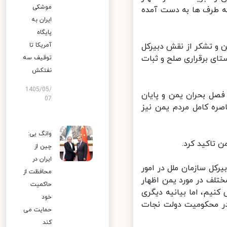
موشکی
طرف‌ ها به دست آمده
ایران به
پایگاه
و تشکر از نقش دبیرکل
آمریکا تا
ی برقراری صلح و ثبات
توقیف سه
نفتکش
1405/05/
صل بحران یمن و پایان
07
ره کامل مردم یمن نیز
وانگ یی:
تاکید کرد.
چین از
ایران در
ل سازمان ملل در امور
محافظت از
تلف در مورد یمن اظهار
حاکمیت
یم، اما بیانیه دیگری
خود
ر محکومیت دولت نجات
حمایت می
کند