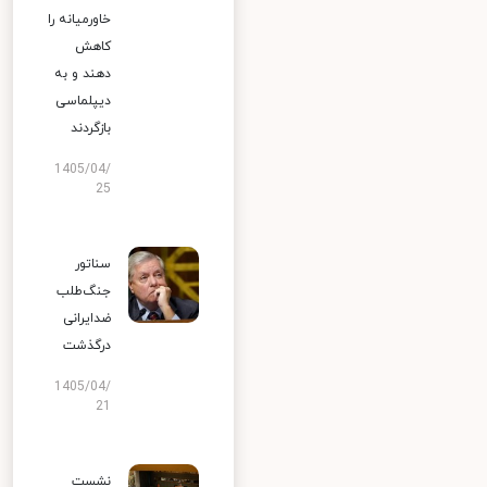
خاورمیانه را
کاهش
دهند و به
دیپلماسی
بازگردند
1405/04/
25
سناتور
جنگ‌طلب
ضدایرانی
درگذشت
1405/04/
21
نشست