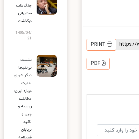
جنگ‌طلب
ضدایرانی
درگذشت
1405/04/
21
https:
PRINT
نشست
PDF
بی‌نتیجه
دیگر شورای
امنیت
درباره ایران؛
مخالفت
روسیه و
چین و
تاکید
برپایان
قطعنامه