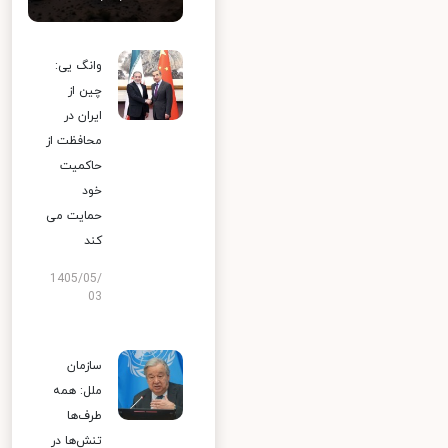
وانگ یی:
چین از
ایران در
محافظت از
حاکمیت
خود
حمایت می
کند
1405/05/
03
سازمان
ملل: همه
طرف‌ها
تنش‌ها در