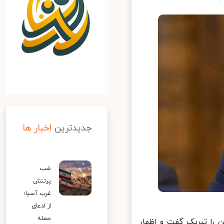
جدیدترین
اخبار ها
شب
پرتنش
غرب آسیا؛
از ادعای
حمله
را تبریک گفت و اظهار