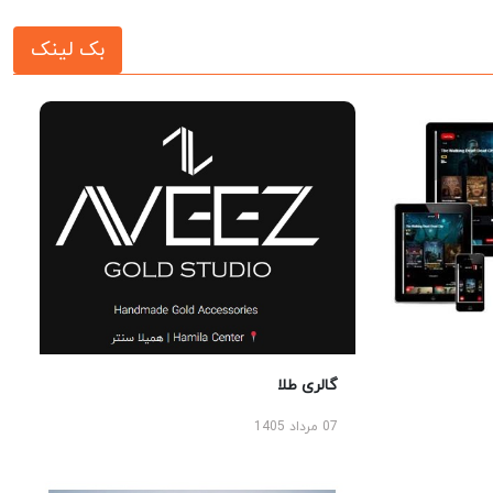
بک لینک
گالری طلا
07 مرداد 1405