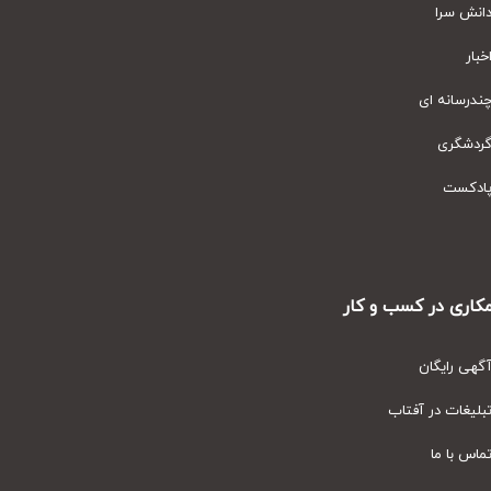
نش سرا
ار
رسانه ای
دشگری
دکست
ری در کسب و کار
ی رایگان
یغات در آفتاب
س با ما