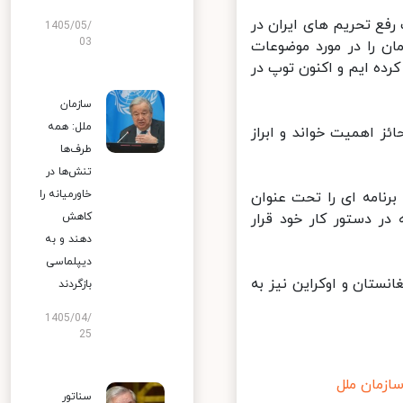
فع تحریم های ایران در
1405/05/
03
 را در مورد موضوعات
رده ایم و اکنون توپ در
سازمان
ملل: همه
 اهمیت خواند و ابراز
طرف‌ها
تنش‌ها در
خاورمیانه را
رنامه ای را تحت عنوان
 دستور کار خود قرار
کاهش
دهند و به
دیپلماسی
تان و اوکراین نیز به
بازگردند
1405/04/
25
زمان ملل
سناتور