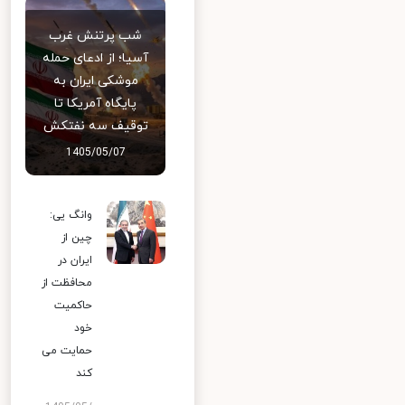
شب پرتنش غرب
آسیا؛ از ادعای حمله
موشکی ایران به
پایگاه آمریکا تا
توقیف سه نفتکش
1405/05/07
وانگ یی:
چین از
ایران در
محافظت از
حاکمیت
خود
حمایت می
کند