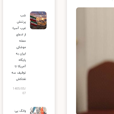
شب
پرتنش
غرب آسیا؛
از ادعای
حمله
موشکی
ایران به
پایگاه
آمریکا تا
توقیف سه
نفتکش
1405/05/
07
وانگ یی: