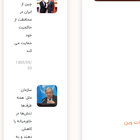
چین از
ایران در
محافظت از
حاکمیت
خود
حمایت می
کند
1405/05/
03
سازمان
ملل: همه
طرف‌ها
تنش‌ها در
خاورمیانه را
 وین
کاهش
دهند و به