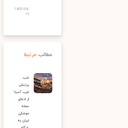
1405/04/
19
مطالب
مرتبط
شب
پرتنش
غرب آسیا؛
از ادعای
حمله
موشکی
ایران به
پایگاه