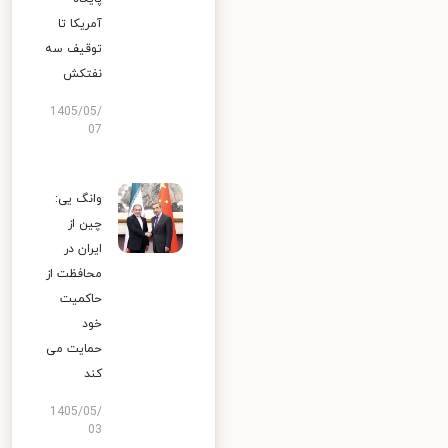
آمریکا تا
توقیف سه
نفتکش
1405/05/
07
وانگ یی:
چین از
ایران در
محافظت از
حاکمیت
خود
حمایت می
کند
1405/05/
03