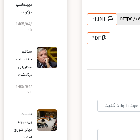
دیپلماسی
بازگردند
https:
PRINT
1405/04/
25
PDF
سناتور
جنگ‌طلب
ضدایرانی
درگذشت
1405/04/
21
نشست
بی‌نتیجه
دیگر شورای
امنیت