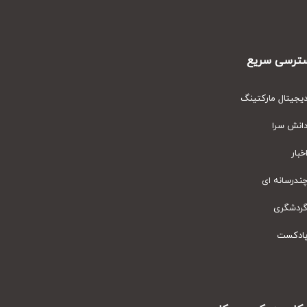
رسی سریع
یتال مارکتینگ
نش سرا
ار
رسانه ای
دشگری
دکست