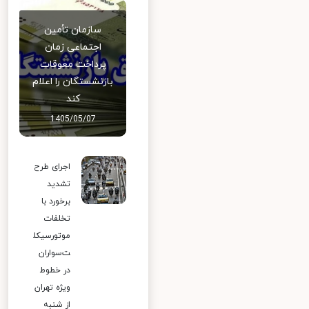
سازمان تأمین
اجتماعی زمان
پرداخت معوقات
بازنشستگان را اعلام
کند
1405/05/07
اجرای طرح
تشدید
برخورد با
تخلفات
موتورسیکل
ت‌سواران
در خطوط
ویژه تهران
از شنبه