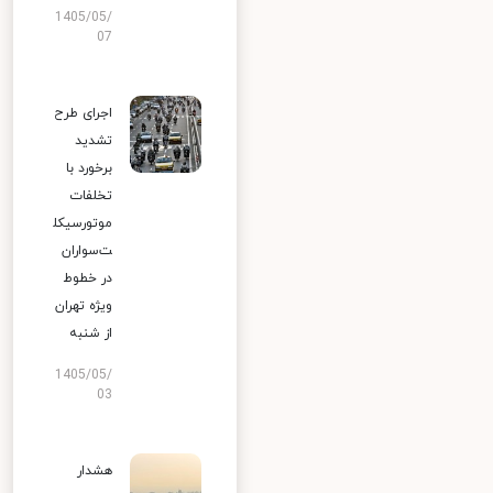
1405/05/
07
اجرای طرح
تشدید
برخورد با
تخلفات
موتورسیکل
ت‌سواران
در خطوط
ویژه تهران
از شنبه
1405/05/
03
هشدار