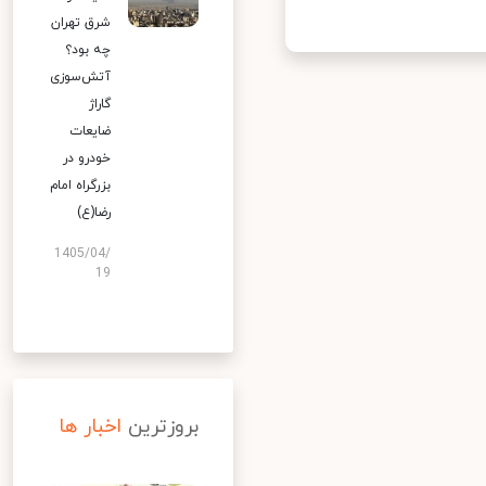
شرق تهران
چه بود؟
آتش‌سوزی
گاراژ
ضایعات
خودرو در
بزرگراه امام
رضا(ع)
1405/04/
19
بروزترین
اخبار ها