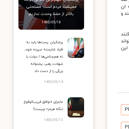
 ان
معیشت مردم است؛ مصلحتی
د و
بالاتر از حفظ وحدت نداریم
1405/05/18
نند
اند
پزشکیان: پست‌ها باید به
این
افراد شایسته سپرده شود،
نه هم‌جناحی‌ها / دولت با
شهادت رهبر، پشتوانه
بزرگی را از دست داد
1405/05/14
ماجرای «توافق قریب‌الوقوع
P
تنگه هرمز» چیست؟
1405/05/13
P