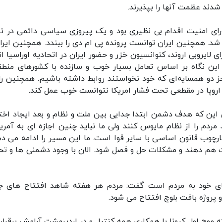
دند عظمت آنها را بپذیرند.
ود: کنار گذاشته شدن ۶ قطعنامه فصل ۷ شورای امنیت اقدام بی نظیری بود و یک پیروزی سیاسی دائمی در 
روز لغو شد. همچنین ایران توانست پرونده پی ام دی را ببندد. همچنین ایرا
لایروبی اروند، کنوانسیون خزر و حضور ایران در اتحادیه اوراسیا ان
 این نگاه بر اساس تعامل بسیار خوب و سازنده با کشورهای منطق
ز دو همسایه‌ای که خود نخواستند روابط داشته باشیم. همچنین را
ه اروپا در مقطعی تحت فشار امریکا نتوانست خوب عمل کند.
 این که هدف دشمن ابتدا جدایی بین ملت و نظام و بعد ایجاد اخت
ردم را از نظام مایوس کنند ولی ما نباید چنین اجازه ای به آمریک
ارچوب قانون اساسی با سایر قوا است. ما این مسیر را ادامه می د
 دهند و مشکلات حل و فصل شود. الان با وجود دشمنی ها و تح
 های خود به مردم است گفت: مردم هر هفته شاهد افتتاح های ج
که موج اول کرونا با همکاری همه کنترل و در اردیبهشت آرامش برقرار