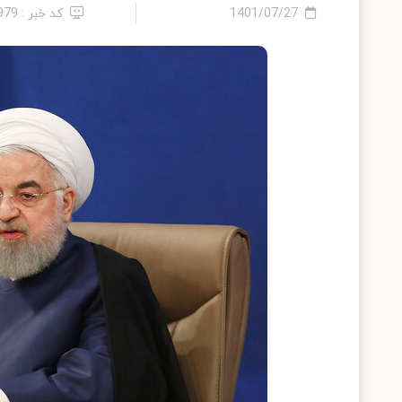
1401/07/27
کد خبر : 979