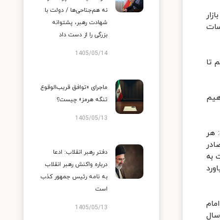
نه هم‌جناحی‌ها / دولت با
زار
شهادت رهبر، پشتوانه
سات
بزرگی را از دست داد
1405/05/14
 تا
ماجرای «توافق قریب‌الوقوع
هیم
تنگه هرمز» چیست؟
1405/05/13
 هر
ادر
دفتر رهبر انقلاب: ادعا
 به
درباره واکنش رهبر انقلاب
ورد
به نامه رئیس جمهور کذب
است
مام
1405/05/13
ام به وزیر خارجه قائل بود. رهبری هم همیشه از دولت و وزارت خارجه حمایت کردند. در این ۷ سال