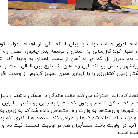
جلسه امروز هیات دولت با بیان اینکه یکی از اهداف دولت تو
اظهار کرد: گازرسانی به استان و توسعه بندر چابهار، اتصال راه 
 بود. دیروز ریل گذاری راه آهن از سمت زاهدان به چابهار آغاز ش
 ایرانشهر و خاش برساند. این راه آهن یک طرح بین المللی است و به 
قه و اروپا متصل می شود. ۴۶ هزار هکتار زمین کشاورزی را با آبیاری مدرن تجهیز کردیم. از وحدت اق
تخاذ کرده‌ایم. اعتراف می کنم عقب ماندگی در مسکن داشته و دلیل
یم که مسکن ناتمام و بدون خدمات را به جایی برسانیم؛ بنابراین د
ار هکتار زمین اطراف شهرها و روستاها به وزارت راه اختصاص داده شد که به زودی ب
 و وزارت راه بتواند شهرک ها را طراحی کند. سیصد هزار نفری که پول
ا در اولویت باشد. مستأجران هم در اولویت هستند. ثبت نام و ...
شده است.