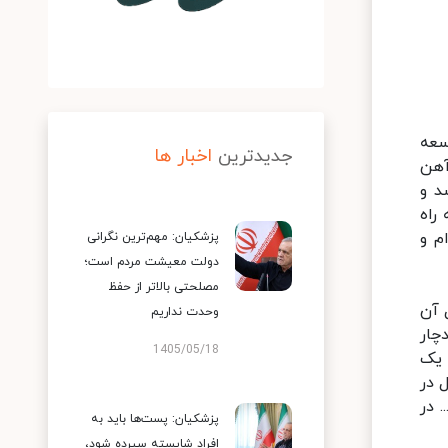
سعه
جدیدترین
اخبار ها
آهن
د و
راه
وام و
پزشکیان: مهم‌ترین نگرانی
دولت معیشت مردم است؛
مصلحتی بالاتر از حفظ
 آن
وحدت نداریم
چار
1405/05/18
ه یک
 در
 در
پزشکیان: پست‌ها باید به
افراد شایسته سپرده شود،