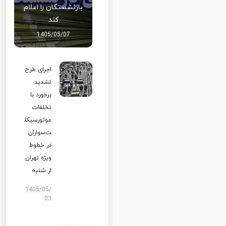
بازنشستگان را اعلام
کند
1405/05/07
اجرای طرح
تشدید
برخورد با
تخلفات
موتورسیکل
ت‌سواران
در خطوط
ویژه تهران
از شنبه
1405/05/
03