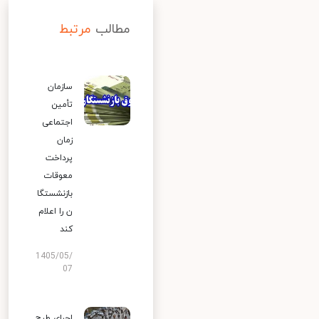
مطالب
مرتبط
سازمان
تأمین
اجتماعی
زمان
پرداخت
معوقات
بازنشستگا
ن را اعلام
کند
1405/05/
07
اجرای طرح