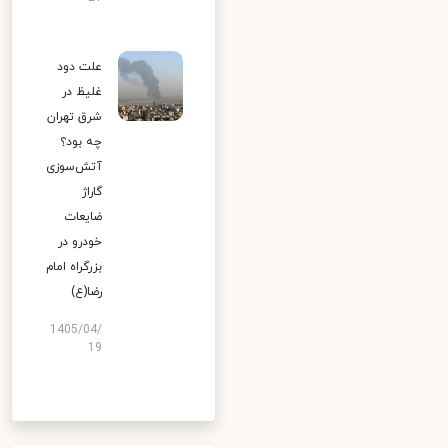
علت دود
غلیظ در
شرق تهران
چه بود؟
آتش‌سوزی
گاراژ
ضایعات
خودرو در
بزرگراه امام
رضا(ع)
1405/04/
19