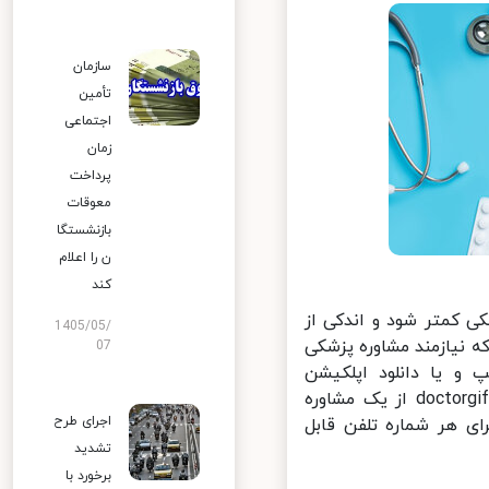
سازمان
تأمین
اجتماعی
زمان
پرداخت
معوقات
بازنشستگا
ن را اعلام
کند
 کمتر شود و اندکی از
1405/05/
نیازمند مشاوره پزشکی
07
 یا دانلود اپلکیشن
اسنپ‌دکتر، پزشک مورد نظر خود را انتخاب کنند و با وارد کردن عبارت doctorgift از یک مشاوره
اجرای طرح
ی هر شماره تلفن قابل
تشدید
برخورد با