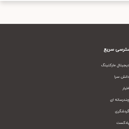
رسی سریع
یتال مارکتینگ
نش سرا
ار
رسانه ای
دشگری
دکست