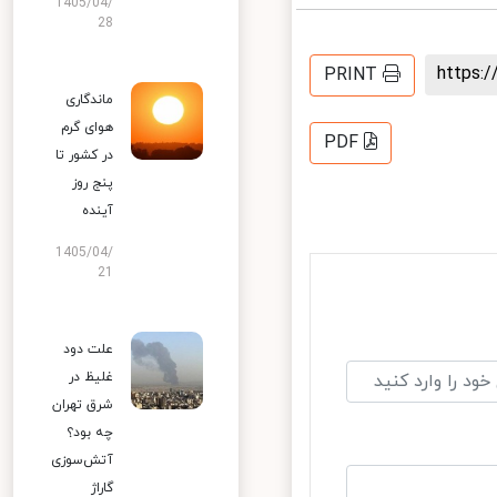
1405/04/
28
https
PRINT
ماندگاری
هوای گرم
PDF
در کشور تا
پنج روز
آینده
1405/04/
21
علت دود
غلیظ در
شرق تهران
چه بود؟
آتش‌سوزی
گاراژ