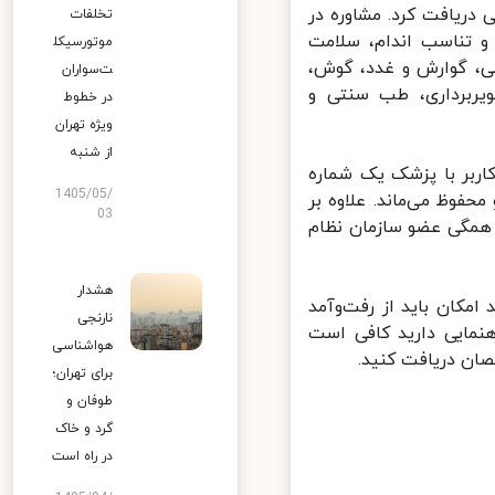
 آنلاین پزشکی دریافت کرد. مشاوره در
تخلفات
 تناسب اندام، سلامت
موتورسیکل
ی، گوارش و غدد، گوش،
ت‌سواران
ربرداری، طب سنتی و
در خطوط
ویژه تهران
از شنبه
ربر با پزشک یک شماره
1405/05/
وظ می‌ماند. علاوه بر
03
همگی عضو سازمان نظام
هشدار
کان باید از رفت‌وآمد
نارنجی
نمایی دارید کافی است
هواشناسی
ان دریافت کنید.
برای تهران؛
طوفان و
گرد و خاک
در راه است