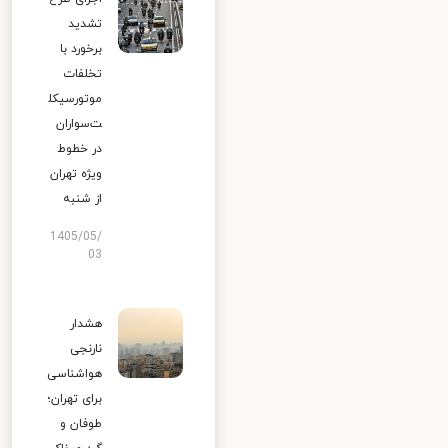
تشدید
برخورد با
تخلفات
موتورسیکل
ت‌سواران
در خطوط
ویژه تهران
از شنبه
1405/05/
03
هشدار
نارنجی
هواشناسی
برای تهران؛
طوفان و