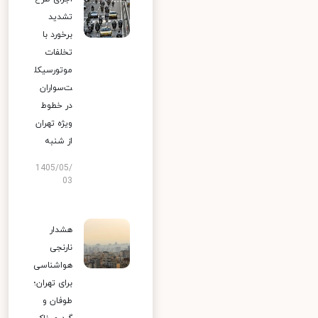
تشدید
برخورد با
تخلفات
موتورسیکل
ت‌سواران
در خطوط
ویژه تهران
از شنبه
1405/05/
03
هشدار
نارنجی
هواشناسی
برای تهران؛
طوفان و