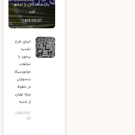
بازنشستگان را اعلام
کند
1405/05/07
اجرای طرح
تشدید
برخورد با
تخلفات
موتورسیکل
ت‌سواران
در خطوط
ویژه تهران
از شنبه
1405/05/
03