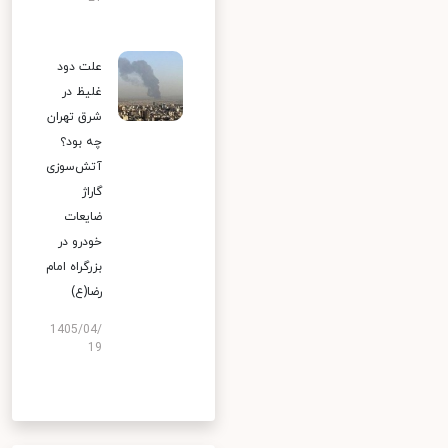
علت دود
غلیظ در
شرق تهران
چه بود؟
آتش‌سوزی
گاراژ
ضایعات
خودرو در
بزرگراه امام
رضا(ع)
1405/04/
19