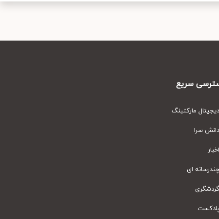
رسی سریع
یتال مارکتینگ
نش سرا
ار
رسانه ای
دشگری
دکست