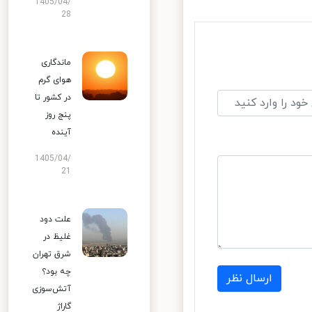
1405/04/
28
ماندگاری
هوای گرم
در کشور تا
پنج روز
آینده
1405/04/
21
علت دود
غلیظ در
شرق تهران
چه بود؟
ارسال نظر
آتش‌سوزی
گاراژ