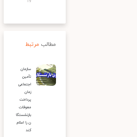
19
مطالب
مرتبط
سازمان
تأمین
اجتماعی
زمان
پرداخت
معوقات
بازنشستگا
ن را اعلام
کند