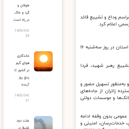
طوفان و
گرد و خاک
سم وداع و تشییع قائد
در راه است
1405/04/
28
معاون توسعه مدیریت و منابع استانداری مرکزی گفت: فعالیت ادارات این استان در روز سه‌شنبه ۱۶
ماندگاری
هوای گرم
ییع رهبر شهید، فردا
در کشور تا
پنج روز
به‌منظور تسهیل حضور و
آینده
ه زائران از جاده‌های
1405/04/
انک‌ها و موسسات دولتی
21
مومی بدون وقفه ادامه
علت دود
 خدمات‌رسان، امنیتی و
غلیظ در