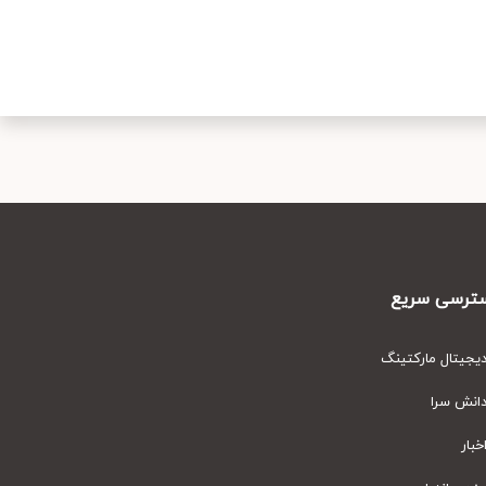
رسی سریع
یتال مارکتینگ
نش سرا
ار