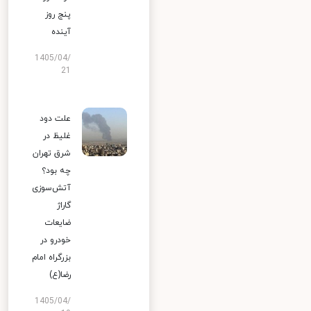
پنج روز
آینده
1405/04/
21
علت دود
غلیظ در
شرق تهران
چه بود؟
آتش‌سوزی
گاراژ
ضایعات
خودرو در
بزرگراه امام
رضا(ع)
1405/04/