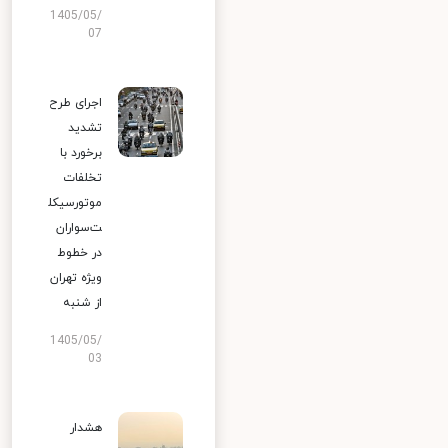
1405/05/
07
اجرای طرح
تشدید
برخورد با
تخلفات
موتورسیکل
ت‌سواران
در خطوط
ویژه تهران
از شنبه
1405/05/
03
هشدار