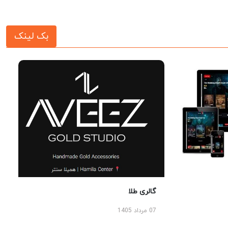
بک لینک
گالری طلا
07 مرداد 1405