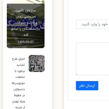
سازمان تأمین
اجتماعی زمان
پرداخت معوقات
بازنشستگان را اعلام
کند
1405/05/07
اجرای طرح
تشدید
برخورد با
تخلفات
موتورسیکل
ارسال نظر
ت‌سواران
در خطوط
ویژه تهران
از شنبه