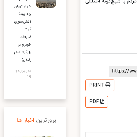
م با هیچ‌گونه اختلالی
شرق تهران
چه بود؟
آتش‌سوزی
گاراژ
ضایعات
خودرو در
بزرگراه امام
رضا(ع)
https://
1405/04/
19
PRINT
PDF
بروزترین
اخبار ها