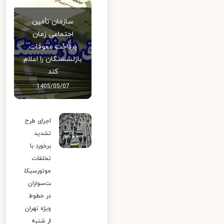
سازمان تأمین
اجتماعی زمان
پرداخت معوقات
بازنشستگان را اعلام
کند
1405/05/07
اجرای طرح
تشدید
برخورد با
تخلفات
موتورسیکل
ت‌سواران
در خطوط
ویژه تهران
از شنبه