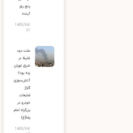
پنج روز
آینده
1405/04/
21
علت دود
غلیظ در
شرق تهران
چه بود؟
آتش‌سوزی
گاراژ
ضایعات
خودرو در
بزرگراه امام
رضا(ع)
1405/04/