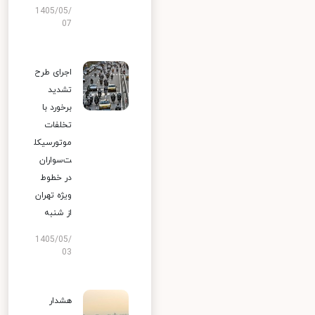
1405/05/
07
اجرای طرح
تشدید
برخورد با
تخلفات
موتورسیکل
ت‌سواران
در خطوط
ویژه تهران
از شنبه
1405/05/
03
هشدار