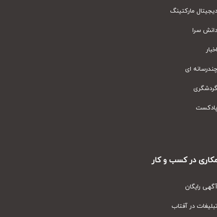
یتال مارکتینگ
نش سرا
ار
رسانه ای
دشگری
دکست
ری در کسب و کار
ی رایگان
یغات در آفتاب