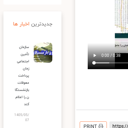
جدیدترین
اخبار ها
سازمان
تأمین
اجتماعی
زمان
پرداخت
معوقات
بازنشستگا
ن را اعلام
کند
1405/05/
07
https
PRINT