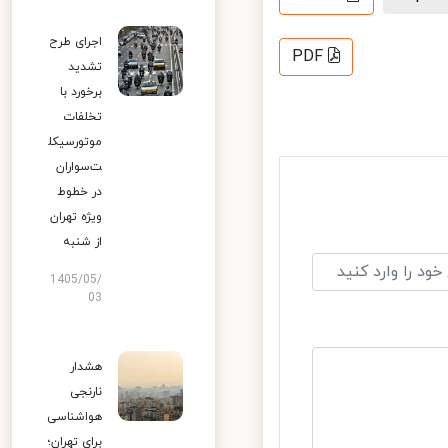
اجرای طرح
PDF
تشدید
برخورد با
تخلفات
موتورسیکل
ت‌سواران
در خطوط
ویژه تهران
از شنبه
1405/05/
03
هشدار
نارنجی
هواشناسی
برای تهران؛