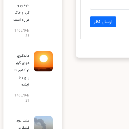
طوفان و
گرد و خاک
در راه است
ارسال نظر
1405/04/
28
ماندگاری
هوای گرم
در کشور تا
پنج روز
آینده
1405/04/
21
علت دود
غلیظ در