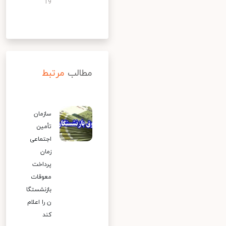
19
مطالب
مرتبط
سازمان
تأمین
اجتماعی
زمان
پرداخت
معوقات
بازنشستگا
ن را اعلام
کند