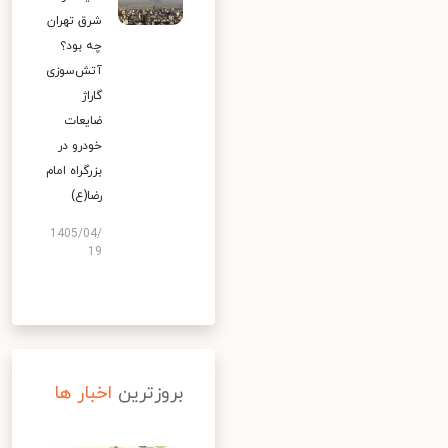
شرق تهران
چه بود؟
آتش‌سوزی
گاراژ
ضایعات
خودرو در
بزرگراه امام
رضا(ع)
1405/04/
19
بروزترین
اخبار ها