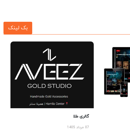
بک لینک
گالری طلا
07 مرداد 1405