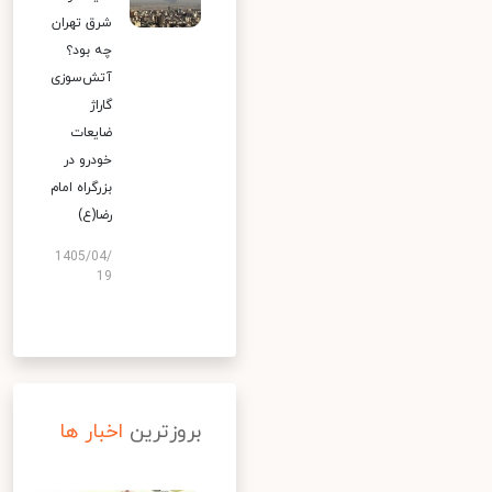
شرق تهران
چه بود؟
آتش‌سوزی
گاراژ
ضایعات
خودرو در
بزرگراه امام
رضا(ع)
1405/04/
19
بروزترین
اخبار ها