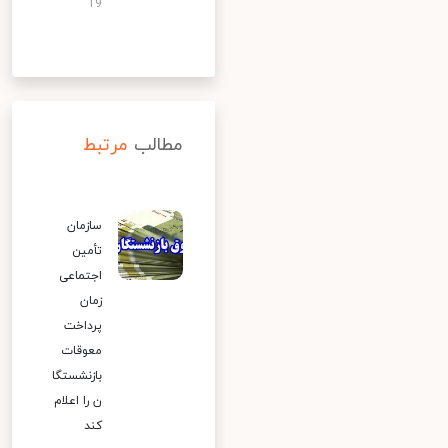
19
مطالب
مرتبط
سازمان
تأمین
اجتماعی
زمان
پرداخت
معوقات
بازنشستگا
ن را اعلام
کند