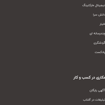
یتال مارکتینگ
نش سرا
ار
رسانه ای
دشگری
دکست
ری در کسب و کار
ی رایگان
یغات در آفتاب