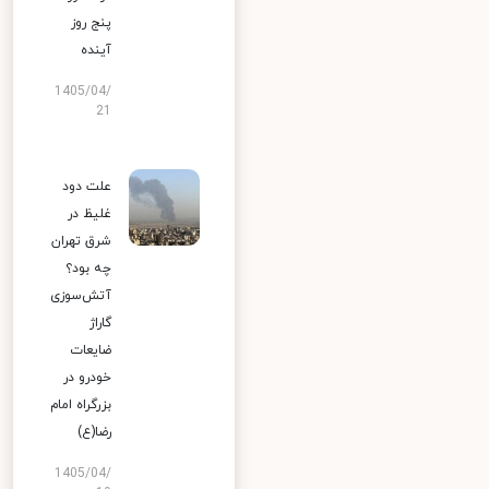
پنج روز
آینده
1405/04/
21
علت دود
غلیظ در
شرق تهران
چه بود؟
آتش‌سوزی
گاراژ
ضایعات
خودرو در
بزرگراه امام
رضا(ع)
1405/04/