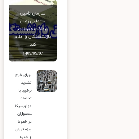
سازمان تأمین
اجتماعی زمان
پرداخت معوقات
بازنشستگان را اعلام
کند
1405/05/07
اجرای طرح
تشدید
برخورد با
تخلفات
موتورسیکل
ت‌سواران
در خطوط
ویژه تهران
از شنبه