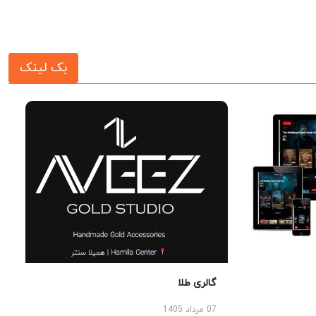
بک لینک
گالری طلا
07 مرداد 1405