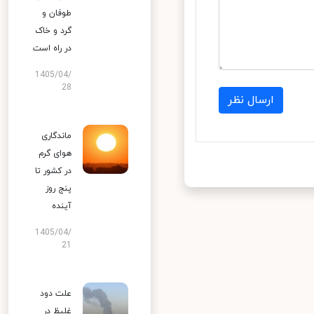
طوفان و
گرد و خاک
در راه است
1405/04/
28
ارسال نظر
ماندگاری
هوای گرم
در کشور تا
پنج روز
آینده
1405/04/
21
علت دود
غلیظ در