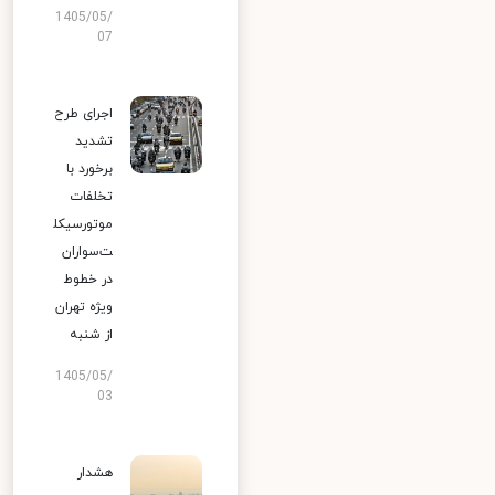
1405/05/
07
اجرای طرح
تشدید
برخورد با
تخلفات
موتورسیکل
ت‌سواران
در خطوط
ویژه تهران
از شنبه
1405/05/
03
هشدار