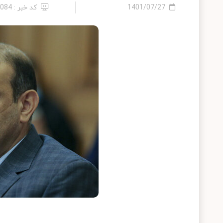
1401/07/27
کد خبر : 1084