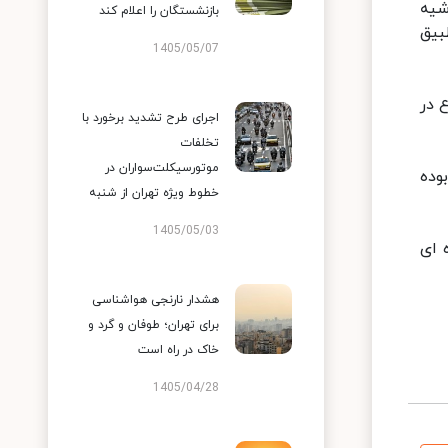
شیه
بازنشستگان را اعلام کند
 پایتخت هیات تطبیق
1405/05/07
 در
اجرای طرح تشدید برخورد با
تخلفات
موتورسیکلت‌سواران در
وده
خطوط ویژه تهران از شنبه
1405/05/03
 ای
هشدار نارنجی هواشناسی
برای تهران؛ طوفان و گرد و
خاک در راه است
1405/04/28