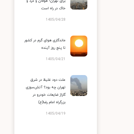
برای تهران؛ طوفان و گرد و
خاک در راه است
1405/04/28
ماندگاری هوای گرم در کشور
تا پنج روز آینده
1405/04/21
علت دود غلیظ در شرق
تهران چه بود؟ آتش‌سوزی
گاراژ ضایعات خودرو در
بزرگراه امام رضا(ع)
1405/04/19