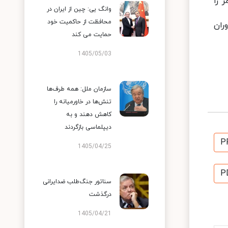
 را
وانگ یی: چین از ایران در
محافظت از حاکمیت خود
ران
حمایت می کند
1405/05/03
سازمان ملل: همه طرف‌ها
تنش‌ها در خاورمیانه را
کاهش دهند و به
دیپلماسی بازگردند
P
1405/04/25
P
سناتور جنگ‌طلب ضدایرانی
درگذشت
1405/04/21