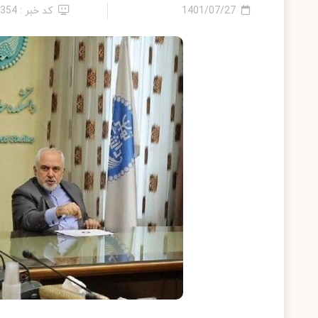
1401/07/27
کد خبر : 2354