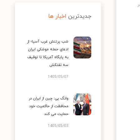
جدیدترین
اخبار ها
شب پرتنش غرب آسیا؛ از
ادعای حمله موشکی ایران
به پایگاه آمریکا تا توقیف
سه نفتکش
1405/05/07
وانگ یی: چین از ایران در
محافظت از حاکمیت خود
حمایت می کند
1405/05/03