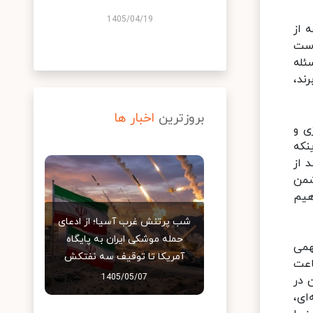
1405/04/19
 از
است
ئله
ند،
بروزترین
اخبار ها
ی و
نکه
 از
شمن
هیم
شب پرتنش غرب آسیا؛ از ادعای
حمله موشکی ایران به پایگاه
همی
آمریکا تا توقیف سه نفتکش
اعت
1405/05/07
 در
ای،