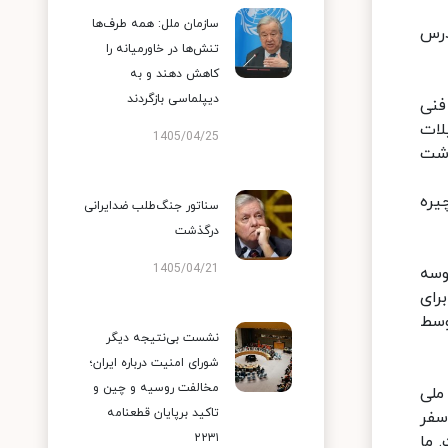
سازمان ملل: همه طرف‌ها
درس
تنش‌ها در خاورمیانه را
کاهش دهند و به
دیپلماسی بازگردند
فنی
لات
1405/04/25
اشت
یره
سناتور جنگ‌طلب ضدایرانی
درگذشت
1405/04/21
وسه
رای
وسط
نشست بی‌نتیجه دیگر
شورای امنیت درباره ایران؛
مخالفت روسیه و چین و
ملی
تاکید برپایان قطعنامه
سفر
۲۲۳۱
 ما