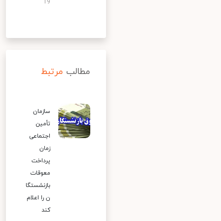
19
مطالب
مرتبط
سازمان
تأمین
اجتماعی
زمان
پرداخت
معوقات
بازنشستگا
ن را اعلام
کند