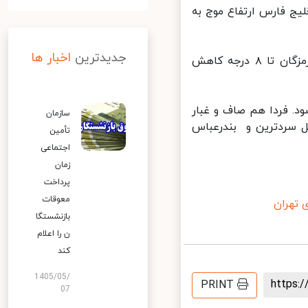
ج فارس ارتفاع موج به
جدیدترین
اخبار ها
وی خبر داد که امروز دما در استان‌های سیستان وبلوچستان، کرمان و هرمزگان تا ۸ درجه کاهش
. فردا هم صاف و غبار
سازمان
ل سردترین و بندرعباس
تأمین
اجتماعی
زمان
پرداخت
معوقات
هران
بازنشستگا
ن را اعلام
کند
1405/05/
https
PRINT
07