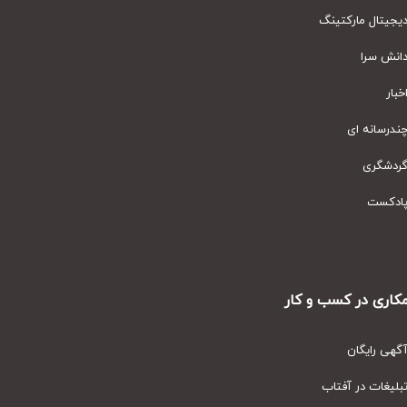
یتال مارکتینگ
نش سرا
ار
رسانه ای
دشگری
دکست
ری در کسب و کار
ی رایگان
یغات در آفتاب