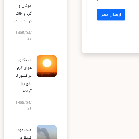
طوفان و
گرد و خاک
ارسال نظر
در راه است
1405/04/
28
ماندگاری
هوای گرم
در کشور تا
پنج روز
آینده
1405/04/
21
علت دود
غلیظ در