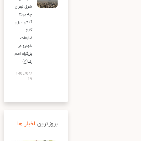
شرق تهران
چه بود؟
آتش‌سوزی
گاراژ
ضایعات
خودرو در
بزرگراه امام
رضا(ع)
1405/04/
19
بروزترین
اخبار ها