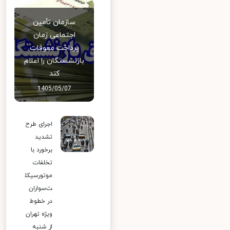
سازمان تأمین
اجتماعی زمان
پرداخت معوقات
بازنشستگان را اعلام
کند
1405/05/07
اجرای طرح
تشدید
برخورد با
تخلفات
موتورسیکل
ت‌سواران
در خطوط
ویژه تهران
از شنبه