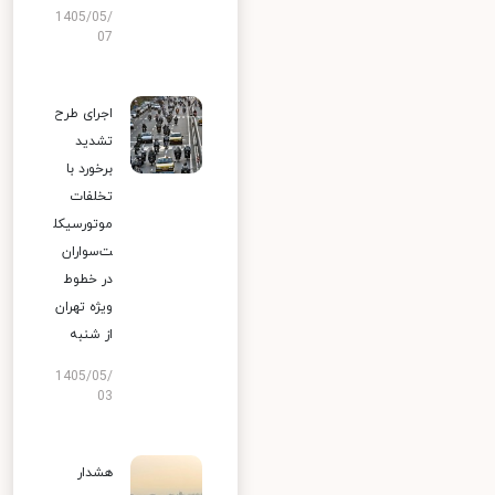
1405/05/
07
اجرای طرح
تشدید
برخورد با
تخلفات
موتورسیکل
ت‌سواران
در خطوط
ویژه تهران
از شنبه
1405/05/
03
هشدار