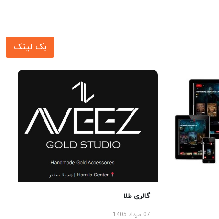
بک لینک
گالری طلا
07 مرداد 1405