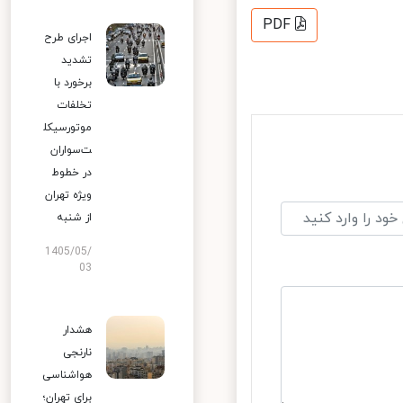
PDF
اجرای طرح
تشدید
برخورد با
تخلفات
موتورسیکل
ت‌سواران
در خطوط
ویژه تهران
از شنبه
1405/05/
03
هشدار
نارنجی
هواشناسی
برای تهران؛