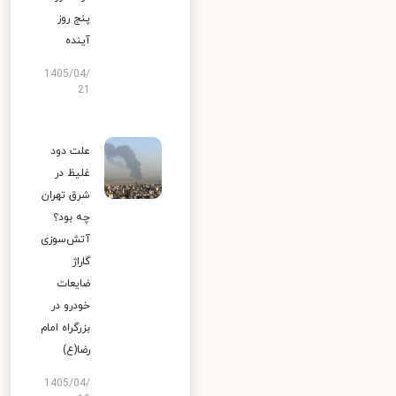
پنج روز
آینده
1405/04/
21
علت دود
غلیظ در
شرق تهران
چه بود؟
آتش‌سوزی
گاراژ
ضایعات
خودرو در
بزرگراه امام
رضا(ع)
1405/04/