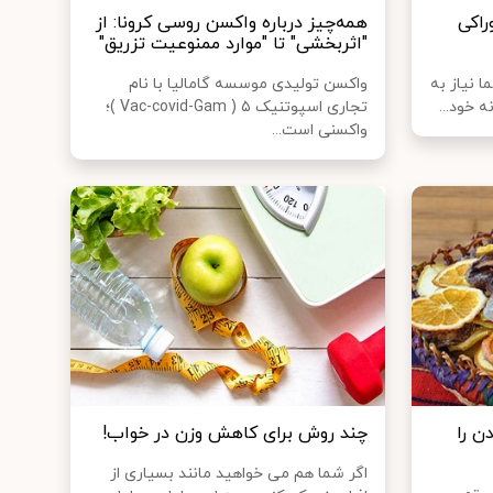
راکی
همه‌چیز درباره واکسن روسی کرونا: از
"اثربخشی" تا "موارد ممنوعیت تزریق"
ا نیاز به
واکسن تولیدی موسسه گامالیا با نام
ه خود...
تجاری اسپوتنیک ۵ ( Vac-covid-Gam )؛
واکسنی است...
ن را
چند روش برای کاهش وزن در خواب!
اگر شما هم می خواهید مانند بسیاری از