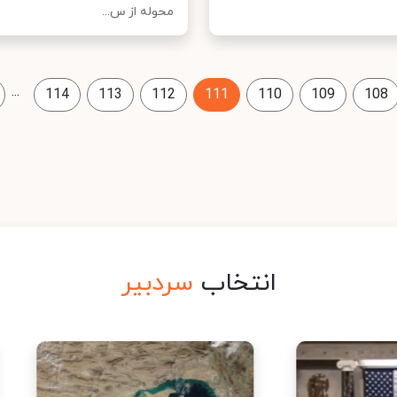
محوله از س...
...
114
113
112
111
110
109
108
انتخاب
سردبیر