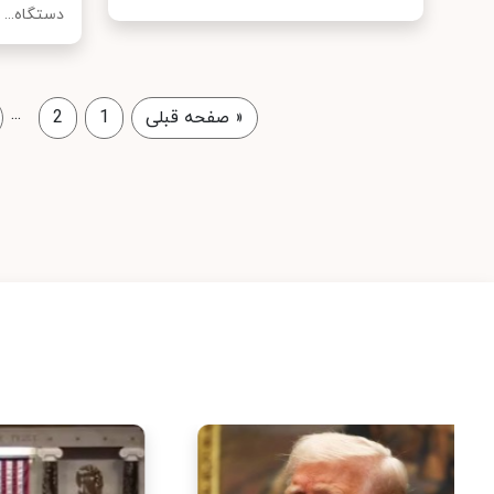
دستگاه...
...
«
صفحه قبلی
1
2