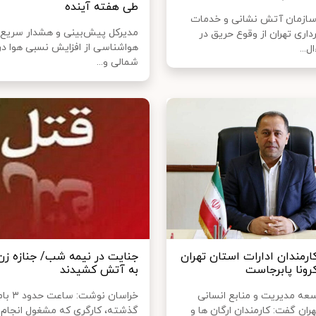
طی هفته آینده
ازمان آتش نشانی و خدمات
مدیرکل پیش‌بینی و هشدار سریع 
اری تهران از وقوع حریق در
هواشناسی از افزایش نسبی هوا در 
ل...
شمالی و...
ارمندان ادارات استان تهران
جنایت در نیمه شب/ جنازه زن 
کرونا پابرجاست
به آتش کشیدند
عه مدیریت و منابع انسانی
خراسان نوش
هران گفت: کارمندان ارگان ها و
گذشته، کارگری که مشغول انجام ا