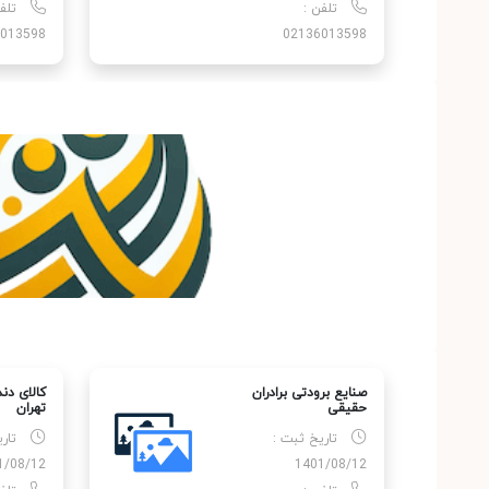
تلفن :
تلف
013598
02136013598
صنایع برودتی برادران
کالای دن
حقیقی
تهران
تاریخ ثبت :
تار
1/08/12
1401/08/12