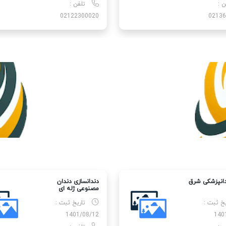
ن :
تلفن :
02122300020
02136
دانپزشکی شرق
دندانسازی دندان
مصنوعی ژله ای
یخ ثبت :
تاریخ ثبت :
1401/08/12
140