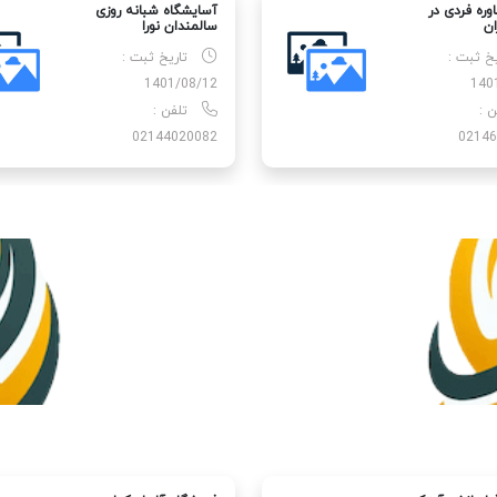
وره فردی در
آسایشگاه شبانه روزی
ان
سالمندان نورا
یخ ثبت :
تاریخ ثبت :
1401/08/12
140
ن :
تلفن :
02144020082
02146