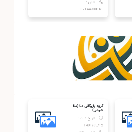
تلفن :
02144980161
گروه بازرگانی دنا (دنا
شیمی)
تاریخ ثبت :
1401/08/12