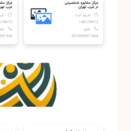
مرکز مشاوره شخصیتی
مرکز مشا
در غرب تهران
غرب تهر
تاریخ ثبت :
تار
1/08/12
1401/08/12
تلفن :
تلف
091940
0219099071868