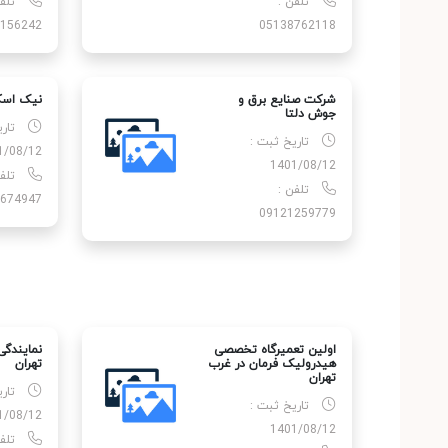
تلفن :
تلف
156242
05138762118
شرکت صنایع برق و
نیک اسک
جوش دلتا
تار
تاریخ ثبت :
1/08/12
1401/08/12
تلفن :
674947
09121259779
اولین تعمیرگاه تخصصی
نمایندگی
هیدرولیک فرمان در غرب
تهران
تهران
تار
تاریخ ثبت :
1/08/12
1401/08/12
تلفن : 