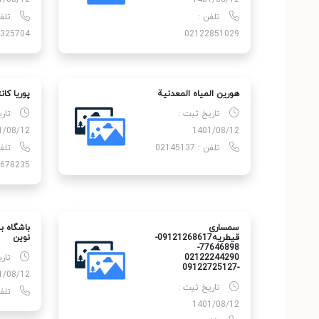
1/08/12
1401/08/12
تلفن :
تلف
325704
02122851029
هورين المياه المعدنية
پوریا کان
تاریخ ثبت :
تار
1/08/12
1401/08/12
تلفن : 02145137
تلف
678235
سمساری
باشگاه ب
قیطریه09121268617-
نوین
77646898-
02122244290
تار
-09122725127
1/08/12
تاریخ ثبت :
تلفن : 
1401/08/12