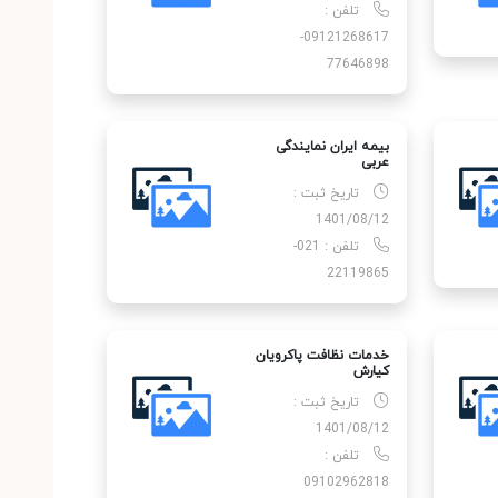
تلفن :
09121268617-
77646898
بیمه ایران نمایندگی
عربی
تاریخ ثبت :
1401/08/12
تلفن : 021-
22119865
خدمات نظافت پاکرویان
کیارش
تاریخ ثبت :
1401/08/12
تلفن :
09102962818