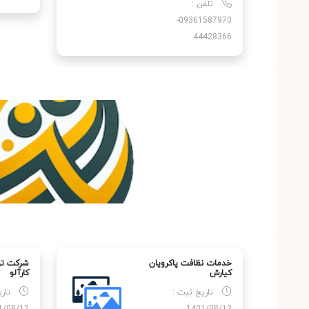
تلفن :
09361587970-
44428366
خدمات نظافت پاکرویان
شرکت تو
کیارش
کارآلو
تاریخ ثبت :
تار