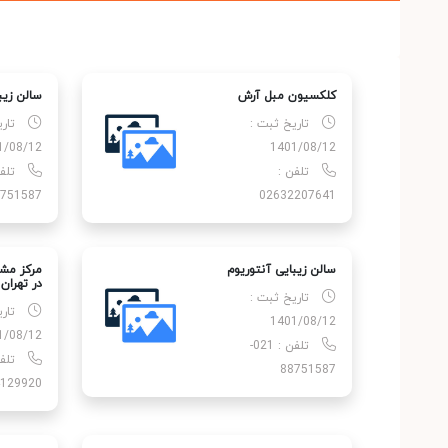
کلکسیون مبل آرش
سالن زیب
تاریخ ثبت :
تار
1/08/12
1401/08/12
تلفن :
751587
02632207641
سالن زیبایی آنتوریوم
مرکز مشا
در تهران
تاریخ ثبت :
تار
1401/08/12
1/08/12
تلفن : 021-
تلف
88751587
129920