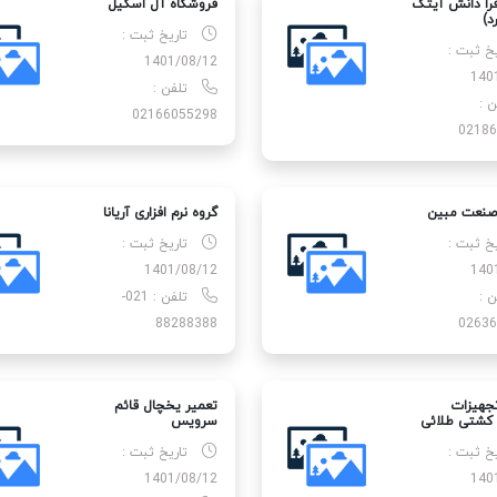
را دانش آیتک
فروشگاه آل اسکیل
د)
تاریخ ثبت :
یخ ثبت :
1401/08/12
140
تلفن :
ن :
02166055298
02186
صنعت مبین
گروه نرم افزاری آریانا
یخ ثبت :
تاریخ ثبت :
1401/08/12
140
ن :
تلفن : 021-
88288388
02636
تجهیزات
تعمیر یخچال قائم
 کشتی طلائی
سرویس
یخ ثبت :
تاریخ ثبت :
1401/08/12
140