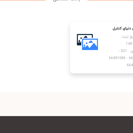
ن دنیای کنترل
یخ ثبت :
140
تلفن : 021 -
66493531 - 66491086