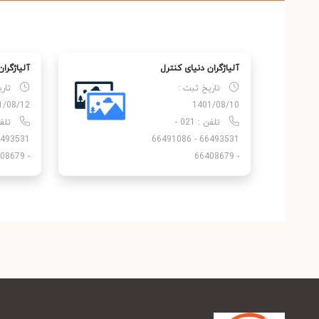
آلیاژگران دنیای کنترل
آلیاژگرا
تاریخ ثبت :
تار
1/08/12
1401/08/10
تلفن : 021 -
66493531 - 66491086
- 66408679
- 66408679