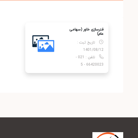
فنرسازی خاور (سهامی
عام)
تاریخ ثبت :
1401/08/12
تلفن : 021 -
66420023 - 5