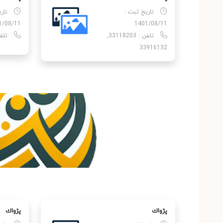
تاریخ ثبت :
تار
1/08/11
1401/08/11
تلفن : 33118203,
تلفن : 
33916132
پژواك
پژواك