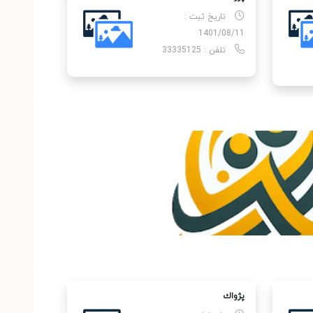
تاریخ ثبت :
1401/08/11
تلفن : 33335125
پژواك