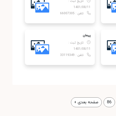
تاریخ ثبت :
1401/08/11
تلفن : 66007305
پیمان
تاریخ ثبت :
1401/08/11
تلفن : 33119349
86
صفحه بعدی
»