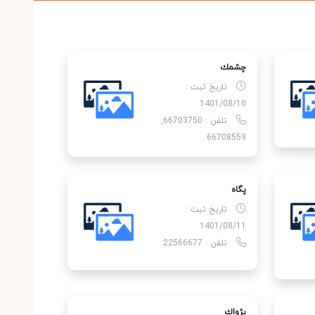
چشمك
تاریخ ثبت :
1401/08/10
تلفن : 66703750,
66708559
پگاه
تاریخ ثبت :
1401/08/11
تلفن : 22566677
پژواك