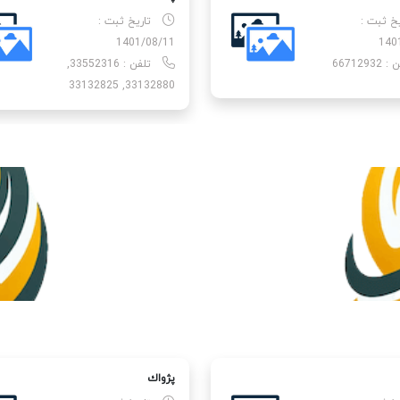
یخ ثبت :
تاریخ ثبت :
1401/08/11
140
66712932
تلفن : 33552316,
33132880, 33132825
پژواك